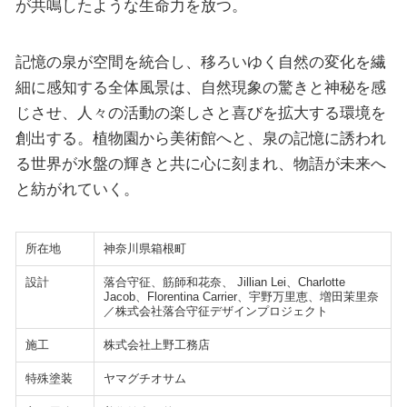
が共鳴したような生命力を放つ。
記憶の泉が空間を統合し、移ろいゆく自然の変化を繊
細に感知する全体風景は、自然現象の驚きと神秘を感
じさせ、人々の活動の楽しさと喜びを拡大する環境を
創出する。植物園から美術館へと、泉の記憶に誘われ
る世界が水盤の輝きと共に心に刻まれ、物語が未来へ
と紡がれていく。
所在地
神奈川県箱根町
設計
落合守征、筋師和花奈、 Jillian Lei、Charlotte
Jacob、Florentina Carrier、宇野万里恵、増田茉里奈
／株式会社落合守征デザインプロジェクト
施工
株式会社上野工務店
特殊塗装
ヤマグチオサム