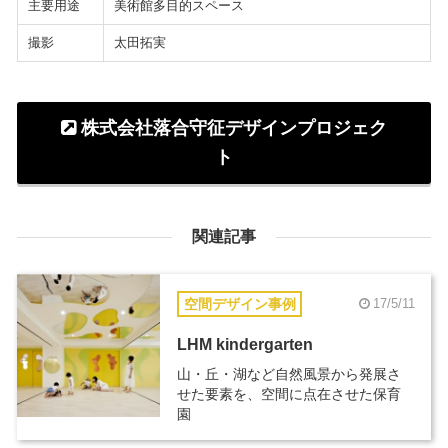
主要用途
美術館多目的スペース
撮影
太田拓実
株式会社落合守征デザインプロジェク
ト
関連記事
空間デザイン事例
17/5/11
LHM kindergarten
山・丘・湖など自然風景から発展さ
せた要素を、空間に点在させた保育
園