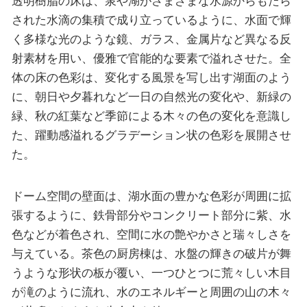
透明樹脂の床は、泉や湖がさまざまな水源からもたら
された水滴の集積で成り立っているように、水面で輝
く多様な光のような鏡、ガラス、金属片など異なる反
射素材を用い、優雅で官能的な要素で溢れさせた。全
体の床の色彩は、変化する風景を写し出す湖面のよう
に、朝日や夕暮れなど一日の自然光の変化や、新緑の
緑、秋の紅葉など季節による木々の色の変化を意識し
た、躍動感溢れるグラデーション状の色彩を展開させ
た。
ドーム空間の壁面は、湖水面の豊かな色彩が周囲に拡
張するように、鉄骨部分やコンクリート部分に紫、水
色などが着色され、空間に水の艶やかさと瑞々しさを
与えている。茶色の厨房棟は、水盤の輝きの破片が舞
うような形状の板が覆い、一つひとつに荒々しい木目
が滝のように流れ、水のエネルギーと周囲の山の木々