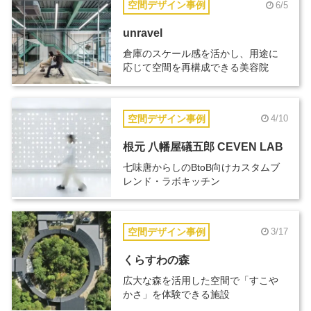
空間デザイン事例
6/5
unravel
倉庫のスケール感を活かし、用途に
応じて空間を再構成できる美容院
空間デザイン事例
4/10
根元 八幡屋礒五郎 CEVEN LAB
七味唐からしのBtoB向けカスタムブ
レンド・ラボキッチン
空間デザイン事例
3/17
くらすわの森
広大な森を活用した空間で「すこや
かさ」を体験できる施設