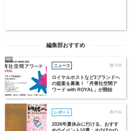
編集部おすすめ
PR
ニュース
7/28
ロイヤルホストなど3ブランドへ
の提案を募集！「丹青社空間ア
ワード with ROYAL」が開始
レポート
7/16
2026年夏休みに行ける、おすす
めのイベント10選：そのほかの