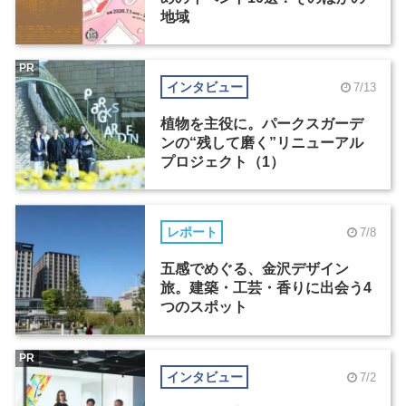
地域
PR
インタビュー
7/13
植物を主役に。パークスガーデ
ンの“残して磨く”リニューアル
プロジェクト（1）
レポート
7/8
五感でめぐる、金沢デザイン
旅。建築・工芸・香りに出会う4
つのスポット
PR
インタビュー
7/2