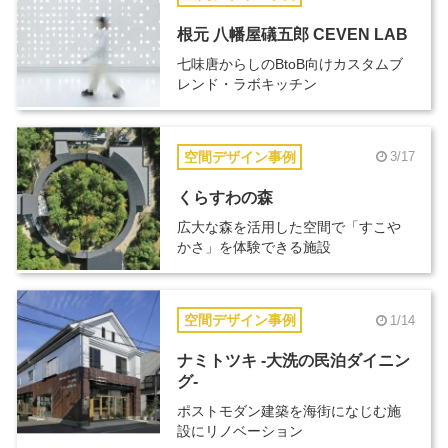
根元 八幡屋礒五郎 CEVEN LAB
七味唐からしのBtoB向けカスタムブ
レンド・ラボキッチン
空間デザイン事例
3/17
くらすわの森
広大な森を活用した空間で「すこや
かさ」を体験できる施設
空間デザイン事例
1/14
ナミトツキ -大洗の民泊ダイニン
グ-
ポストモダン建築を海街になじむ施
設にリノベーション