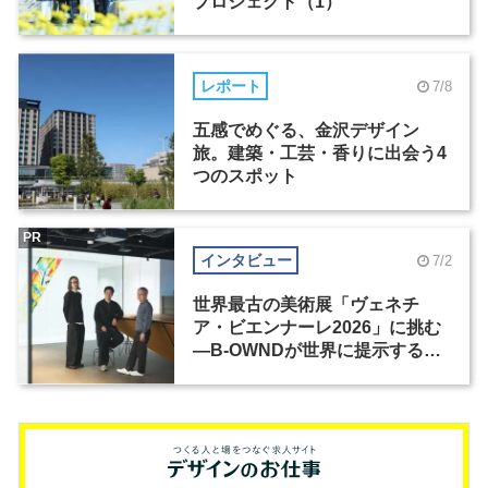
プロジェクト（1）
レポート
7/8
五感でめぐる、金沢デザイン
旅。建築・工芸・香りに出会う4
つのスポット
PR
インタビュー
7/2
世界最古の美術展「ヴェネチ
ア・ビエンナーレ2026」に挑む
―B-OWNDが世界に提示する美
の基準とは？（前編）