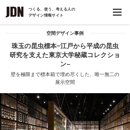
INTERVIEW
つくる、使う、考える人の
デザイン情報サイト
インタビュー
REPORT
空間デザイン事例
レポート
珠玉の昆虫標本−江戸から平成の昆虫
研究を支えた東京大学秘蔵コレクショ
COLUMN
ン–
コラム
壁を極限まで標本箱で埋め尽くした、唯一無二の
展示空間