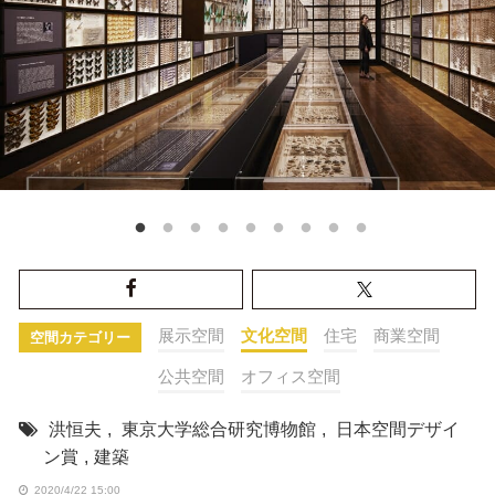
展示空間
文化空間
住宅
商業空間
空間カテゴリー
公共空間
オフィス空間
洪恒夫
,
東京大学総合研究博物館
,
日本空間デザイ
ン賞
,
建築
2020/4/22 15:00