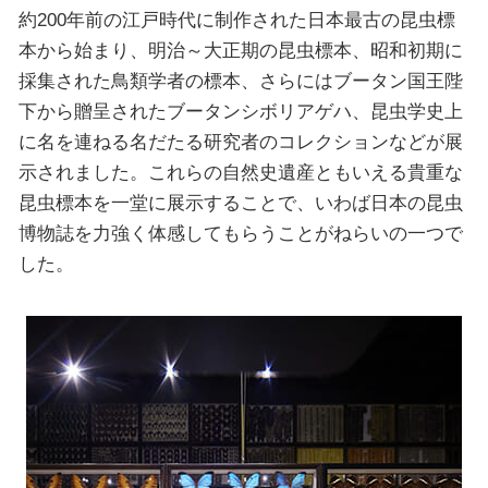
約200年前の江戸時代に制作された日本最古の昆虫標
本から始まり、明治～大正期の昆虫標本、昭和初期に
採集された鳥類学者の標本、さらにはブータン国王陛
下から贈呈されたブータンシボリアゲハ、昆虫学史上
に名を連ねる名だたる研究者のコレクションなどが展
示されました。これらの自然史遺産ともいえる貴重な
昆虫標本を一堂に展示することで、いわば日本の昆虫
博物誌を力強く体感してもらうことがねらいの一つで
した。