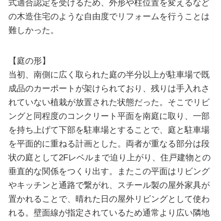
式適合認定を受けるため、外形や柱位置を変えるなど
の木造住宅のような自由度でリフォームを行うことは
難しかった。
【庭の形】
当初、南側に広く取られた庭の半分以上が駐車場で既
成品のカーポートが架けられており、残りは手入れさ
れていない植栽が放置された状態だった。そこでリビ
ングと同程度のコンクリート平面を南庭に取り、一部
を持ち上げて下部を駐車場とすることで、庭と駐車場
を平面的に重ねる計画とした。両者が重なる部分は段
状の庭として2Fレベルまで迫り上がり、住戸建物との
垂直的な関係をつくり出す。またこの平面はリビング
やキッチンと通路で繋がれ、スチール製の屋外家具が
置かれることで、晴れた日の屋外リビングとして使わ
れる。壁面線が指定されているため通常より広い隣地