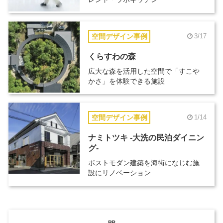
空間デザイン事例
3/17
くらすわの森
広大な森を活用した空間で「すこや
かさ」を体験できる施設
空間デザイン事例
1/14
ナミトツキ -大洗の民泊ダイニン
グ-
ポストモダン建築を海街になじむ施
設にリノベーション
PR