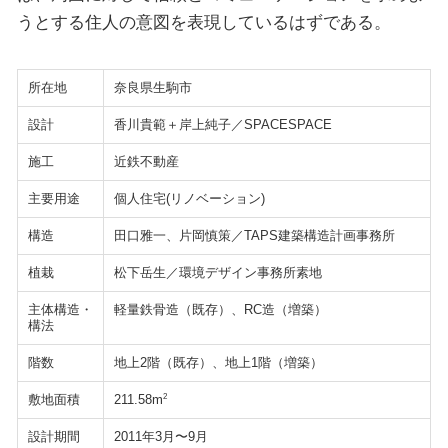
うとする住人の意図を表現しているはずである。
所在地
奈良県生駒市
設計
香川貴範＋岸上純子／SPACESPACE
施工
近鉄不動産
主要用途
個人住宅(リノベーション)
構造
田口雅一、片岡慎策／TAPS建築構造計画事務所
植栽
松下岳生／環境デザイン事務所素地
主体構造・
軽量鉄骨造（既存）、RC造（増築）
構法
階数
地上2階（既存）、地上1階（増築）
敷地面積
2
211.58m
設計期間
2011年3月〜9月