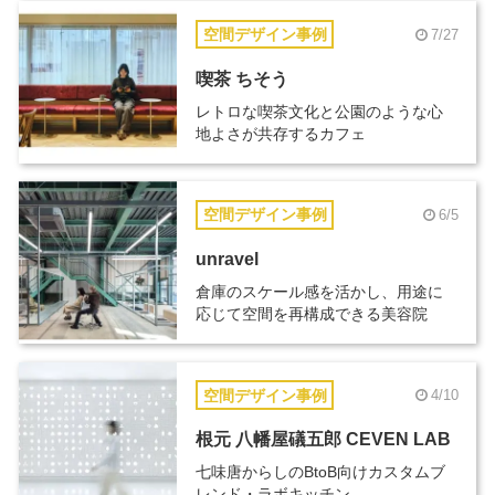
空間デザイン事例
7/27
喫茶 ちそう
レトロな喫茶文化と公園のような心
地よさが共存するカフェ
空間デザイン事例
6/5
unravel
倉庫のスケール感を活かし、用途に
応じて空間を再構成できる美容院
空間デザイン事例
4/10
根元 八幡屋礒五郎 CEVEN LAB
七味唐からしのBtoB向けカスタムブ
レンド・ラボキッチン