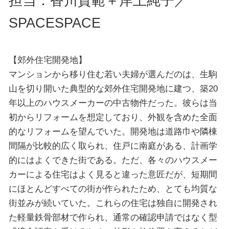
担当：香川貴範＋岸上純子／
SPACESPACE
【郊外住宅開発地】
マンションから移り住む若い夫婦が選んだのは、生駒
山を切り開いた典型的な郊外住宅開発地に建つ、築20
年以上のハウスメーカーの中古物件だった。彼らは当
初からリフォームを想定しており、外観を含めた全面
的なリフォームを望んでいた。開発地は道路巾や隣棟
間隔が比較的広く取られ、住戸に南庭がある、計画学
的にはよくできた街である。ただ、各々のハウスメー
カーによる住宅はよく見ると違った意匠だが、短期間
にほとんどすべての街が作られたため、とても均質な
街並みが続いていた。これらの住宅は独自に開発され
た軽量鉄骨部材で作られ、通常の確認申請ではなく型