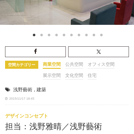
商業空間
公共空間
オフィス空間
空間カテゴリー
展示空間
文化空間
住宅
浅野藝術
,
建築
2015/11/17 18:45
デザインコンセプト
担当：浅野雅晴／浅野藝術