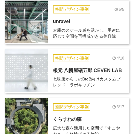
空間デザイン事例
6/5
unravel
倉庫のスケール感を活かし、用途に
応じて空間を再構成できる美容院
空間デザイン事例
4/10
根元 八幡屋礒五郎 CEVEN LAB
七味唐からしのBtoB向けカスタムブ
レンド・ラボキッチン
空間デザイン事例
3/17
くらすわの森
広大な森を活用した空間で「すこや
かさ」を体験できる施設