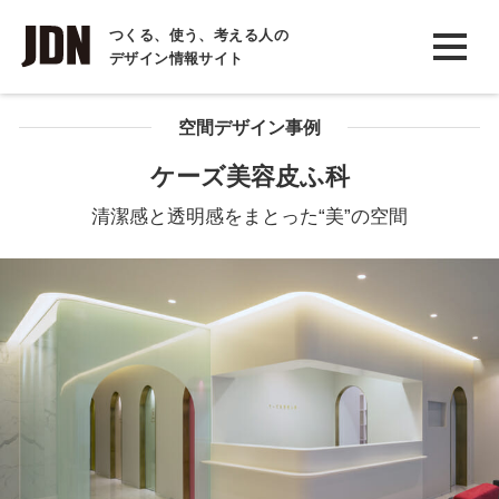
INTERVIEW
つくる、使う、考える人の
デザイン情報サイト
インタビュー
REPORT
空間デザイン事例
レポート
ケーズ美容皮ふ科
COLUMN
清潔感と透明感をまとった“美”の空間
コラム