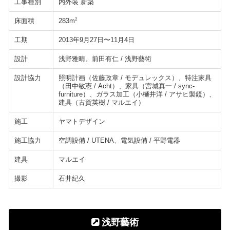
工事種別
内外装 新築
床面積
2
283m
工期
2013年9月27日〜11月4日
設計
浅野雅晴、前田有仁 / 浅野藝術
設計協力
照明計画（佐藤政章 / モデュレックス）、特注家具
（田中敏憲 / Acht）、家具（宮城真一 / sync-
furniture）、ガラス加工（小樋井洋 / アサヒ製鏡）、
建具（古賀英樹 / マルエイ）
施工
ヤマトデザイン
施工協力
空調設備 / UTENA、電気設備 / 平野電器
建具
マルエイ
撮影
石井紀久
浅野藝術