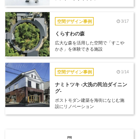
空間デザイン事例
3/17
くらすわの森
広大な森を活用した空間で「すこや
かさ」を体験できる施設
空間デザイン事例
1/14
ナミトツキ -大洗の民泊ダイニン
グ-
ポストモダン建築を海街になじむ施
設にリノベーション
PR