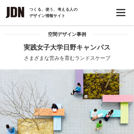
INTERVIEW
つくる、使う、考える人の
デザイン情報サイト
インタビュー
REPORT
空間デザイン事例
レポート
実践女子大学日野キャンパス
COLUMN
さまざまな営みを育むランドスケープ
コラム