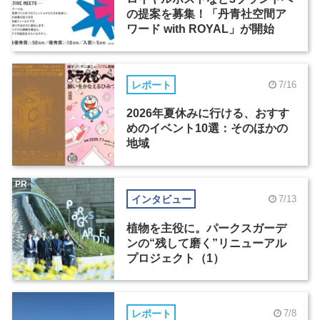
の提案を募集！「丹青社空間ア
ワード with ROYAL」が開始
レポート
7/16
2026年夏休みに行ける、おすす
めのイベント10選：そのほかの
地域
PR
インタビュー
7/13
植物を主役に。パークスガーデ
ンの“残して磨く”リニューアル
プロジェクト（1）
レポート
7/8