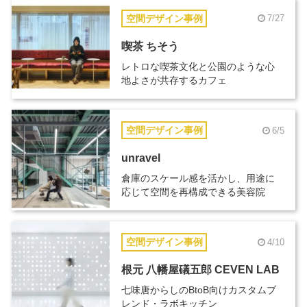
空間デザイン事例
7/27
喫茶 ちそう
レトロな喫茶文化と公園のような心
地よさが共存するカフェ
空間デザイン事例
6/5
unravel
倉庫のスケール感を活かし、用途に
応じて空間を再構成できる美容院
空間デザイン事例
4/10
根元 八幡屋礒五郎 CEVEN LAB
七味唐からしのBtoB向けカスタムブ
レンド・ラボキッチン