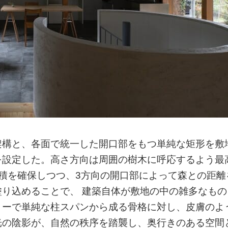
架構と、各面で統一した開口部をもつ単純な矩形を敷
を設定した。高さ方向は周囲の樹木に呼応するよう最
気積を確保しつつ、3方向の開口部によって森との距離
り込めることで、 建築自体が敷地の中の雑多なもの
リーで単純な柱スパンから成る骨格に対し、皮膚のよ
光の陰影が、自然の秩序を踏襲し、奥行きのある空間