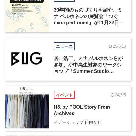
30年間のものづくりを紹介、ミ
ナ ペルホネンの展覧会「つぐ
minä perhonen」が11月22日か
ら開催
ニュース
25/6/10
居山浩二、ミナ ペルホネンらが
参加、小中高生対象のワークシ
ョップ「Summer Studio
2025」が7月30日からBUGで開
催
イベント
24/3/5
H& by POOL Story From
Archives
イデーショップ 自由が丘