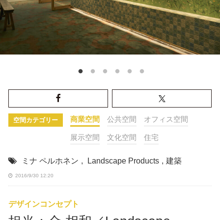
商業空間
公共空間
オフィス空間
空間カテゴリー
展示空間
文化空間
住宅
ミナ ペルホネン
,
Landscape Products
,
建築
2016/9/30 12:20
デザインコンセプト