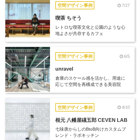
空間デザイン事例
7/27
喫茶 ちそう
レトロな喫茶文化と公園のような心
地よさが共存するカフェ
空間デザイン事例
6/5
unravel
倉庫のスケール感を活かし、用途に
応じて空間を再構成できる美容院
空間デザイン事例
4/10
根元 八幡屋礒五郎 CEVEN LAB
七味唐からしのBtoB向けカスタムブ
レンド・ラボキッチン