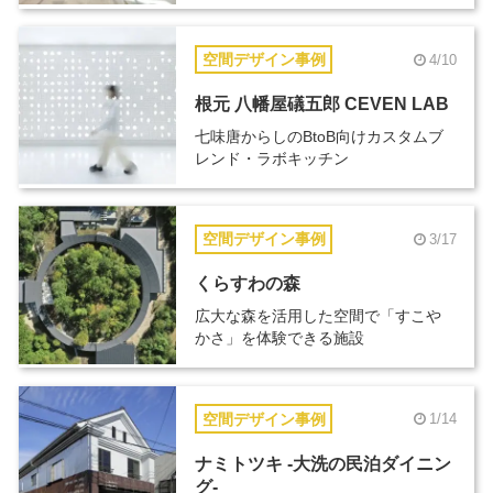
空間デザイン事例
4/10
根元 八幡屋礒五郎 CEVEN LAB
七味唐からしのBtoB向けカスタムブ
レンド・ラボキッチン
空間デザイン事例
3/17
くらすわの森
広大な森を活用した空間で「すこや
かさ」を体験できる施設
空間デザイン事例
1/14
ナミトツキ -大洗の民泊ダイニン
グ-