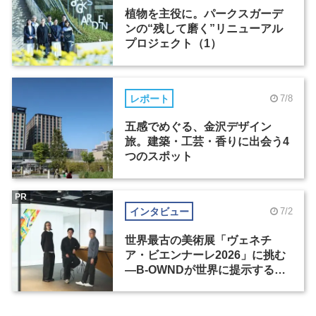
植物を主役に。パークスガーデ
ンの“残して磨く”リニューアル
プロジェクト（1）
レポート
7/8
五感でめぐる、金沢デザイン
旅。建築・工芸・香りに出会う4
つのスポット
PR
インタビュー
7/2
世界最古の美術展「ヴェネチ
ア・ビエンナーレ2026」に挑む
―B-OWNDが世界に提示する美
の基準とは？（前編）