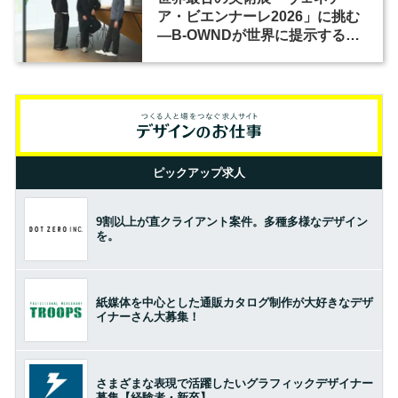
ア・ビエンナーレ2026」に挑む
―B-OWNDが世界に提示する美
の基準とは？（前編）
ピックアップ求人
9割以上が直クライアント案件。多種多様なデザイン
を。
紙媒体を中心とした通販カタログ制作が大好きなデザ
イナーさん大募集！
さまざまな表現で活躍したいグラフィックデザイナー
募集【経験者・新卒】