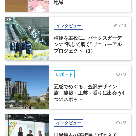
地域
PR
インタビュー
7/13
植物を主役に。パークスガーデ
ンの“残して磨く”リニューアル
プロジェクト（1）
レポート
7/8
五感でめぐる、金沢デザイン
旅。建築・工芸・香りに出会う4
つのスポット
PR
インタビュー
7/2
世界最古の美術展「ヴェネチ