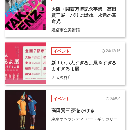
大阪・関西万博記念事業 髙田
賢三展 パリに燃ゆ、永遠の革
命児
姫路市立美術館
イベント
24/12/16
新！いい人すぎるよ展＆すぎる
よすぎるよ展
西武渋谷店
イベント
24/5/9
髙田賢三 夢をかける
東京オペラシティ アートギャラリー