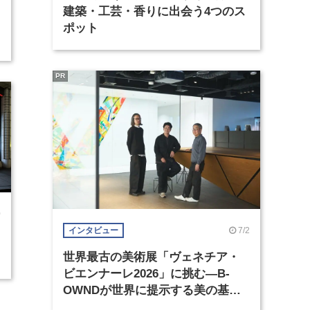
建築・工芸・香りに出会う4つのス
ポット
PR
0
7/2
インタビュー
世界最古の美術展「ヴェネチア・
ビエンナーレ2026」に挑む―B-
OWNDが世界に提示する美の基準
とは？（前編）