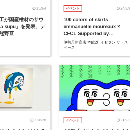
25/9/4
24/8/
イベント
工が国産檜材のサウ
100 colors of skirts
na kupu」を発表、デ
emmanuelle moureaux ×
熊野亘
CFCL Supported by
ECOPET®
伊勢丹新宿店 本館2F イセタン ザ・ス
ペース
23/8/28
21/9/
イベント