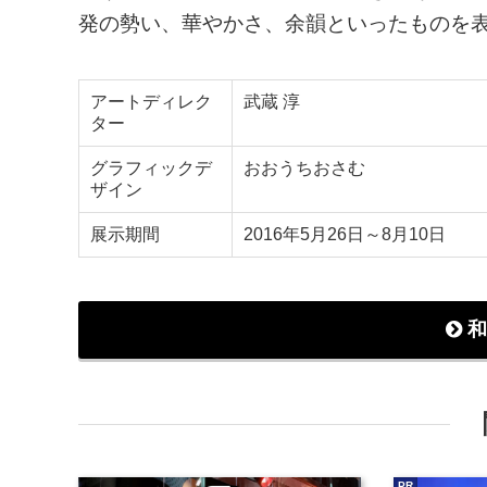
発の勢い、華やかさ、余韻といったものを
アートディレク
武蔵 淳
ター
グラフィックデ
おおうちおさむ
ザイン
展示期間
2016年5月26日～8月10日
和
PR