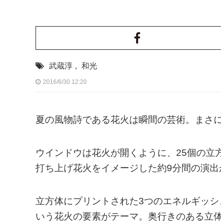
武蔵淳
,
和光
2016/6/30 12:20
夏の風物詩である花火は瞬間の芸術。まさに2
ウインドウは花火が開くように、25個の立
打ち上げ花火をイメージした約9分間の演出
立方体にプリントされた3つのエネルギッ
いう花火の要素がテーマ。奥行きのある立