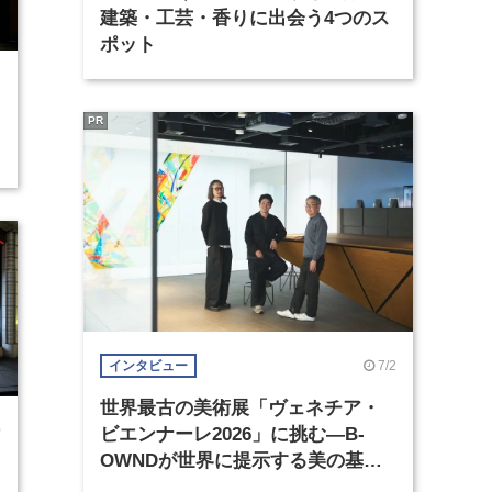
建築・工芸・香りに出会う4つのス
ポット
1
PR
7/2
インタビュー
世界最古の美術展「ヴェネチア・
0
ビエンナーレ2026」に挑む―B-
OWNDが世界に提示する美の基準
とは？（前編）