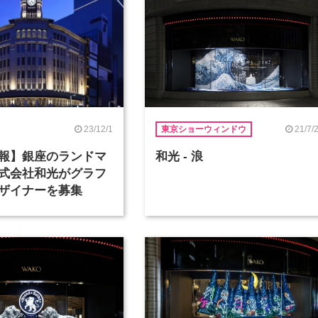
23/12/1
21/7/
東京ショーウィンドウ
報】銀座のランドマ
和光 - 浪
式会社和光がグラフ
ザイナーを募集