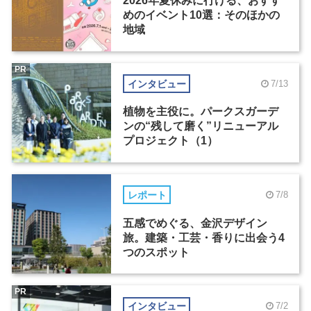
2026年夏休みに行ける、おすす
めのイベント10選：そのほかの
地域
PR
インタビュー
7/13
植物を主役に。パークスガーデ
ンの“残して磨く”リニューアル
プロジェクト（1）
レポート
7/8
五感でめぐる、金沢デザイン
旅。建築・工芸・香りに出会う4
つのスポット
PR
インタビュー
7/2