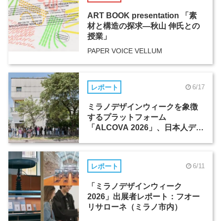
ART BOOK presentation 「素
材と構造の探求―秋山 伸氏との
授業」
PAPER VOICE VELLUM
レポート
6/17
ミラノデザインウィークを象徴
するプラットフォーム
「ALCOVA 2026」、日本人デザ
イナーたちの活躍
レポート
6/11
「ミラノデザインウィーク
2026」出展者レポート：フオー
リサローネ（ミラノ市内）