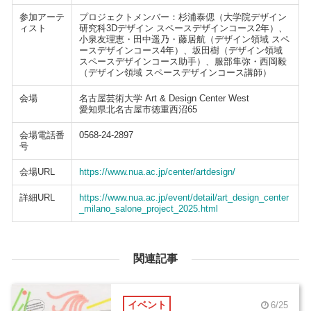
参加アーテ
プロジェクトメンバー：杉浦泰偲（大学院デザイン
ィスト
研究科3Dデザイン スペースデザインコース2年）、
小泉友理恵・田中遥乃・藤居航（デザイン領域 スペ
ースデザインコース4年）、坂田樹（デザイン領域
スペースデザインコース助手）、服部隼弥・西岡毅
（デザイン領域 スペースデザインコース講師）
会場
名古屋芸術大学 Art & Design Center West
愛知県北名古屋市徳重西沼65
会場電話番
0568-24-2897
号
会場URL
https://www.nua.ac.jp/center/artdesign/
詳細URL
https://www.nua.ac.jp/event/detail/art_design_center
_milano_salone_project_2025.html
関連記事
イベント
6/25