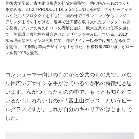
美術大学卒業。古美術収集家の祖父の影響で、幼少時からものづくり
を始める。2012年PRODUCT DESIGN CENTER設立。デイリーアイテ
ムや公共のプロダクトを中心に、国内外でプランニングからエンジニ
アリングまでを手がける。近年では工芸を取り入れたプロダクトも多
く発表。アジアのもの作りへの理解に加え、欧米企業との仕事を通し
て、美意識と機能性を融合させたデザインを生み出している。2018年
柳宗理記念デザイン研究所にて、同デザイナー以外では初となる個展
を開催。2019年は車両デザインを手がけた「相模鉄道20000系」がロー
レル賞2019を受賞。
コンシューマー向けのものから公共のものまで、かな
り幅広いデザインを手がけているのが私の特徴だと思
います。私がつくったものの中で、もっとも知られて
いるかもしれないものが「富士山グラス」というビー
ルグラスですが、これが自分のキャリアのはじまりで
した。