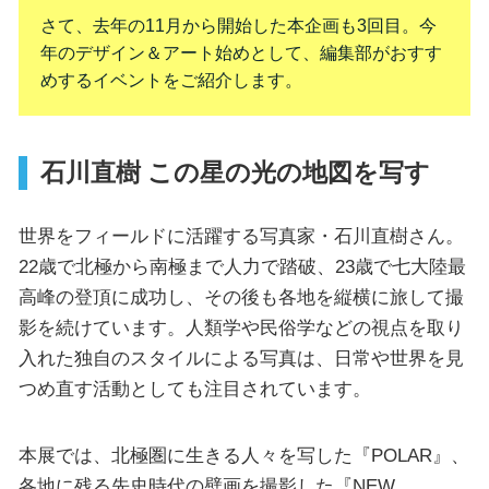
さて、去年の11月から開始した本企画も3回目。今
年のデザイン＆アート始めとして、編集部がおすす
めするイベントをご紹介します。
石川直樹 この星の光の地図を写す
世界をフィールドに活躍する写真家・石川直樹さん。
22歳で北極から南極まで人力で踏破、23歳で七大陸最
高峰の登頂に成功し、その後も各地を縦横に旅して撮
影を続けています。人類学や民俗学などの視点を取り
入れた独自のスタイルによる写真は、日常や世界を見
つめ直す活動としても注目されています。
本展では、北極圏に生きる人々を写した『POLAR』、
各地に残る先史時代の壁画を撮影した『NEW