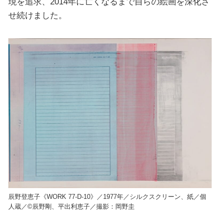
現を追求、2014年に亡くなるまで自らの絵画を深化さ
せ続けました。
辰野登恵子《WORK 77-D-10》／1977年／シルクスクリーン、紙／個
人蔵／©辰野剛、平出利恵子／撮影：岡野圭