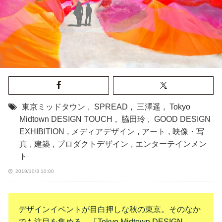
東京ミッドタウン
,
SPREAD
,
三澤遥
,
Tokyo
Midtown DESIGN TOUCH
,
脇田玲
,
GOOD DESIGN
EXHIBITION
,
メディアデザイン
,
アート
,
映像・写
真
,
建築
,
プロダクトデザイン
,
エンターテインメン
ト
2019/10/3 10:00
デザインイベントが目白押しな秋の東京。そのなか
でも注目を集める、「Tokyo Midtown DESIGN