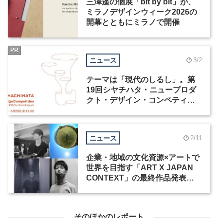
三澤遥の個展「bit by bit」が、
ミラノデザインウィーク2026の
開幕とともにミラノで開催
PR
ニュース
3/2
テーマは「現代のしるし」。第
19回シヤチハタ・ニュープロダ
クト・デザイン・コンペティシ
ョンが4月1日より応募受付開始
ニュース
2/11
企業・地域の文化資源×アートで
世界を目指す「ART X JAPAN
CONTEXT」の最終作品発表・
展示会が開催
そのほかのレポート