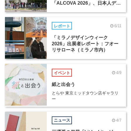
「ALCOVA 2026」、日本人デザ
イナーたちの活躍
レポート
6/11
「ミラノデザインウィーク
2026」出展者レポート：フオー
リサローネ（ミラノ市内）
イベント
4/9
紙と出会う
とらや 東京ミッドタウン店ギャラリ
ー
ニュース
4/7