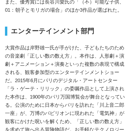
また、優秀賞には長谷川愛氏の「（不）可能な子供、
01：朝子とモリガの場合」のほか3作品が選ばれた。
エンターテインメント部門
大賞作品は岸野雄一氏が手がけた、子どもたちのため
の音楽劇「正しい数の数え方」。本作は、人形劇＋演
劇＋アニメーション＋演奏といった複数の表現で構成
される、観客参加型のエンターテインメントショー
だ。2015年6月にパリのデジタル・アートセンター
「ラ・ゲーテ・リリック」の委嘱作品として上演され
た本作は、1900年のパリ万国博覧会が舞台となってい
る。公演のために日本からパリを訪れた「川上音二郎
一座」が、万博のパビリオンに現われた「電気神」が
観客にかけた呪いを解くため、「正しい数の数え方」
を求めて旅へ出る冒険物語だ。お手軽なテクノロジー