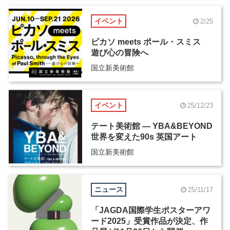
イベント
2/25
ピカソ meets ポール・スミス
遊び心の冒険へ
国立新美術館
イベント
25/12/23
テート美術館 ― YBA&BEYOND
世界を変えた90s 英国アート
国立新美術館
ニュース
25/11/17
「JAGDA国際学生ポスターアワ
ード2025」受賞作品が決定、作