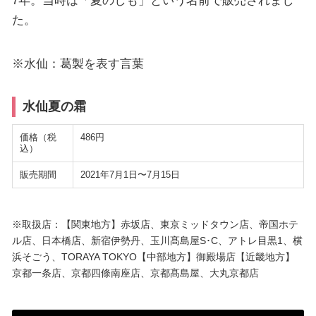
7年。当時は「夏のしも」という名前で販売されまし
た。
※水仙：葛製を表す言葉
水仙夏の霜
価格（税
486円
込）
販売期間
2021年7月1日〜7月15日
※取扱店：【関東地方】赤坂店、東京ミッドタウン店、帝国ホテ
ル店、日本橋店、新宿伊勢丹、玉川髙島屋S･C、アトレ目黒1、横
浜そごう、TORAYA TOKYO【中部地方】御殿場店【近畿地方】
京都一条店、京都四條南座店、京都髙島屋、大丸京都店