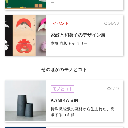
ー
イベント
24/4/8
家紋と和菓子のデザイン展
虎屋 赤坂ギャラリー
そのほかのモノとコト
モノとコト
2/20
KAMIKA BIN
特殊機能紙の廃材から生まれた、循
環するゴミ箱