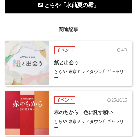
とらや「水仙夏の霜」
関連記事
イベント
4/9
紙と出会う
とらや 東京ミッドタウン店ギャラリ
ー
イベント
25/10/15
赤のちから―色に託す願い―
とらや 東京ミッドタウン店ギャラリ
ー