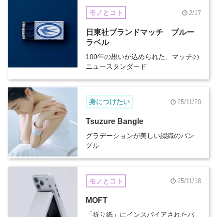
モノとコト
2/17
日東社ブランドマッチ ブルー
ラベル
100年の想いが込められた、マッチの
ニュースタンダード
身につけたい
25/11/20
Tsuzure Bangle
グラデーションが美しい綴織のバン
グル
モノとコト
25/11/18
MOFT
「折り紙」にインスパイアされたパ