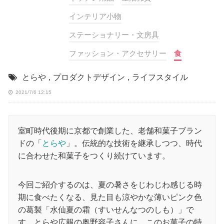
インテリア小物
ステーショナリー・文房具
ファッション・アクセサリー
食
とらや
,
プロダクトデザイン
,
ライフスタイル
2021/7/6 12:15
室町時代後期に京都で創業した、老舗和菓子ブラン
ドの「
とらや
」。伝統的な技術を継承しつつ、時代
に合わせた和菓子をつくり続けています。
今回ご紹介するのは、夏の暑さをじわじわ感じる時
期に食べたくなる、見た目も涼やかな薄いピンク色
の葛製「水仙夏の霜（すいせんなつのしも）」で
す。とらや広報の奥野容子さんに、このお菓子の特