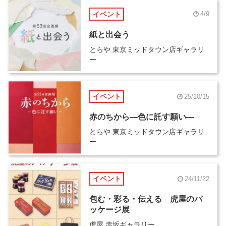
イベント
4/9
紙と出会う
とらや 東京ミッドタウン店ギャラリ
ー
イベント
25/10/15
赤のちから―色に託す願い―
とらや 東京ミッドタウン店ギャラリ
ー
イベント
24/11/22
包む・彩る・伝える 虎屋のパ
ッケージ展
虎屋 赤坂ギャラリー