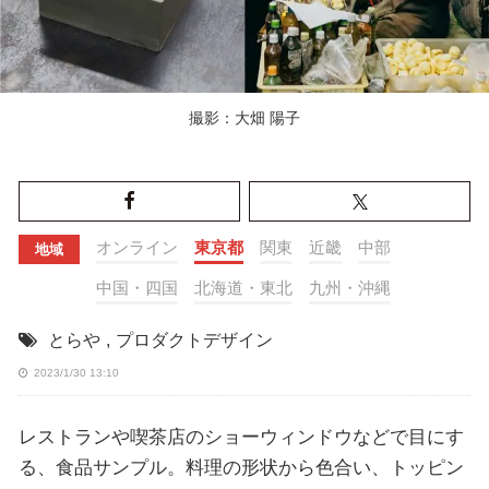
撮影：大畑 陽子
オンライン
東京都
関東
近畿
中部
地域
中国・四国
北海道・東北
九州・沖縄
とらや
,
プロダクトデザイン
2023/1/30 13:10
レストランや喫茶店のショーウィンドウなどで目にす
る、食品サンプル。料理の形状から色合い、トッピン