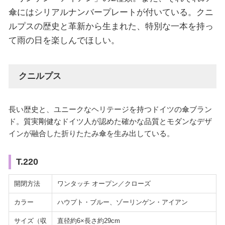
傘にはシリアルナンバープレートが付いている。クニ
ルプスの歴史と革新から生まれた、特別な一本を持っ
て雨の日を楽しんでほしい。
クニルプス
長い歴史と、ユニークなヘリテージを持つドイツの傘ブラン
ド。質実剛健なドイツ人が認めた確かな品質とモダンなデザ
インが融合した折りたたみ傘を生み出している。
T.220
開閉方法
ワンタッチ オープン／クローズ
カラー
ハウプト・ブルー、ゾーリンゲン・アイアン
サイズ（収
直径約6×長さ約29cm