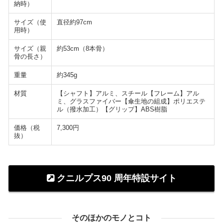
納時）
サイズ（使
直径約97cm
用時）
サイズ（親
約53cm（8本骨）
骨の長さ）
重量
約345g
材質
【シャフト】アルミ、スチール【フレーム】アル
ミ、グラスファイバー【傘生地の組成】ポリエステ
ル（撥水加工）【グリップ】ABS樹脂
価格（税
7,300円
抜）
クニルプス90 周年特設サイト
そのほかのモノとコト