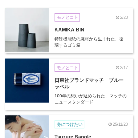
モノとコト
2/20
KAMIKA BIN
特殊機能紙の廃材から生まれた、循
環するゴミ箱
モノとコト
2/17
日東社ブランドマッチ ブルー
ラベル
100年の想いが込められた、マッチの
ニュースタンダード
身につけたい
25/11/20
Tsuzure Bangle