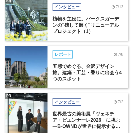
PR
インタビュー
7/13
植物を主役に。パークスガーデ
ンの“残して磨く”リニューアル
プロジェクト（1）
レポート
7/8
五感でめぐる、金沢デザイン
旅。建築・工芸・香りに出会う4
つのスポット
PR
インタビュー
7/2
世界最古の美術展「ヴェネチ
ア・ビエンナーレ2026」に挑む
―B-OWNDが世界に提示する美
の基準とは？（前編）