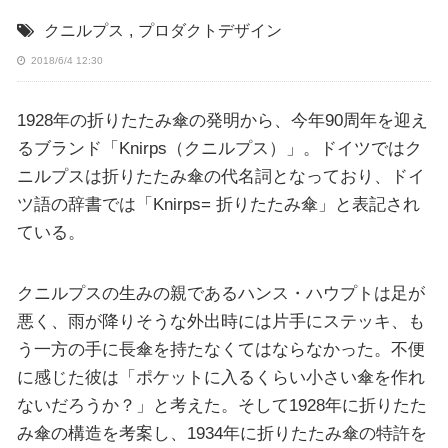
クニルプス
,
プロダクトデザイン
2018/6/4 12:30
1928年の折りたたみ傘の発明から、今年90周年を迎え
るブランド「Knirps（クニルプス）」。ドイツではク
ニルプスは折りたたみ傘の代名詞となっており、ドイ
ツ語の辞書では「Knirps= 折りたたみ傘」と表記され
ている。
クニルプスの生みの親であるハンス・ハウプトは足が
悪く、雨が降りそうな外出時には片手にステッキ、も
う一方の手に長傘を持たなくてはならなかった。不便
に感じた彼は「ポケットに入るくらい小さい傘を作れ
ないだろうか？」と考えた。そして1928年に折りたた
み傘の構造を考案し、1934年に折りたたみ傘の特許を