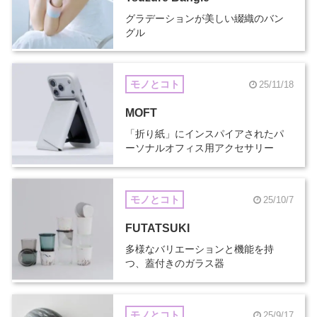
グラデーションが美しい綴織のバン
グル
モノとコト
25/11/18
MOFT
「折り紙」にインスパイアされたパ
ーソナルオフィス用アクセサリー
モノとコト
25/10/7
FUTATSUKI
多様なバリエーションと機能を持
つ、蓋付きのガラス器
モノとコト
25/9/17