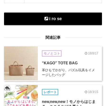
i ro se
関連記事
モノとコト
18/8/17
“KAGO” TOTE BAG
革ひもでかがり、パズル玩具をイメ
ージしたバッグ
レポート
18/3/15
new,new,new！モノからはじま