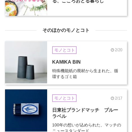
る、こころおどる暮らし
そのほかのモノとコト
モノとコト
2/20
KAMIKA BIN
特殊機能紙の廃材から生まれた、循
環するゴミ箱
モノとコト
2/17
日東社ブランドマッチ ブルー
ラベル
100年の想いが込められた、マッチの
ニュースタンダード