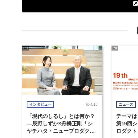
PR
PR
4/16
インタビュー
ニュース
「現代のしるし」とは何か？
テーマは
―辰野しずか×舟橋正剛「シ
第19回
ヤチハタ・ニュープロダク
ロダクト