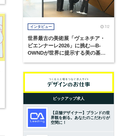
7/2
インタビュー
世界最古の美術展「ヴェネチア・
ビエンナーレ2026」に挑む―B-
OWNDが世界に提示する美の基準
とは？（前編）
4
ピックアップ求人
【店舗デザイナー】ブランドの世
界観を創る。あなたのこだわりが
空間に！