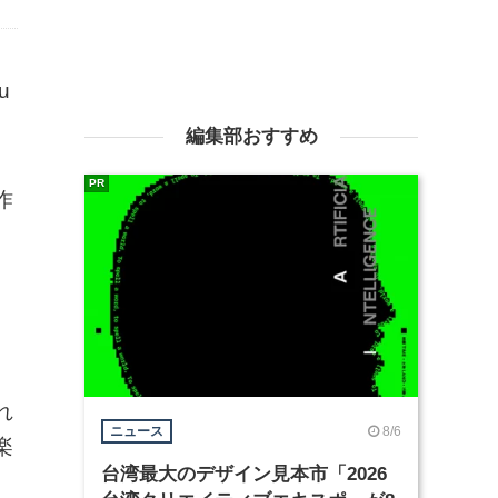
u
編集部おすすめ
PR
作
、
と
れ
8/6
ニュース
楽
台湾最大のデザイン見本市「2026