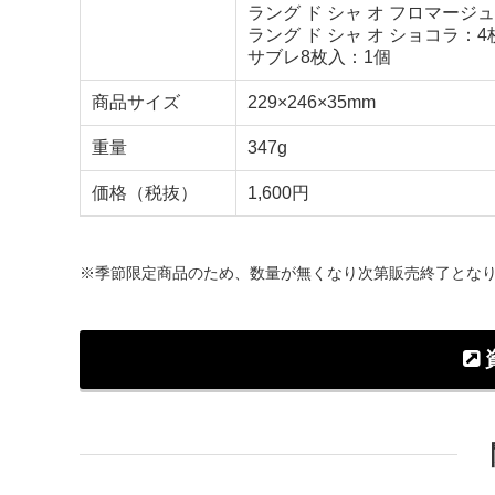
ラング ド シャ オ フロマージ
ラング ド シャ オ ショコラ：4
サブレ8枚入：1個
商品サイズ
229×246×35mm
重量
347g
価格（税抜）
1,600円
※季節限定商品のため、数量が無くなり次第販売終了とな