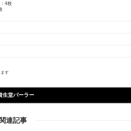
ュ：4枚
枚
ります
資生堂パーラー
関連記事