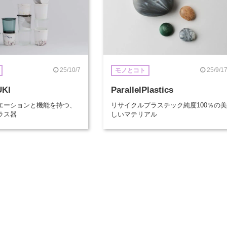
25/10/7
25/9/1
モノとコト
UKI
ParallelPlastics
エーションと機能を持つ、
リサイクルプラスチック純度100％の美
ラス器
しいマテリアル