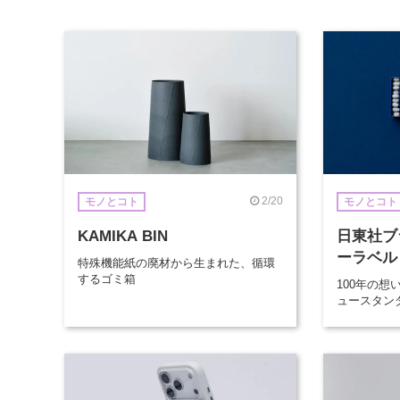
2/20
モノとコト
モノとコト
KAMIKA BIN
日東社ブ
ーラベル
特殊機能紙の廃材から生まれた、循環
するゴミ箱
100年の
ュースタン