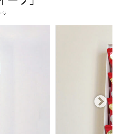
イーツ」
ージ