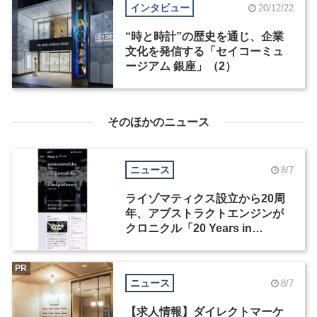
インタビュー
20/12/22
“時と時計”の歴史を通じ、企業
文化を発信する「セイコーミュ
ージアム 銀座」（2）
そのほかのニュース
ニュース
8/7
ライゾマティクス設立から20周
年、アブストラクトエンジンが
クロニクル「20 Years in
Motion」を公開
PR
ニュース
8/7
【求人情報】ダイレクトマーケ