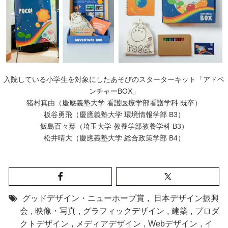
入院している小学生を対象にしたあそびのスターターキット「アドベ
ンチャーBOX」
猪村真由（慶應義塾大学 看護医療学部看護学科 既卒）
板谷勇飛（慶應義塾大学 環境情報学部 B3）
飯島百々葉（埼玉大学 教養学部教養学科 B3）
松井晴大（慶應義塾大学 総合政策学部 B4）
グッドデザイン・ニューホープ賞
,
日本デザイン振興
会
,
映像・写真
,
グラフィックデザイン
,
建築
,
プロダ
クトデザイン
,
メディアデザイン
,
Webデザイン
,
イ