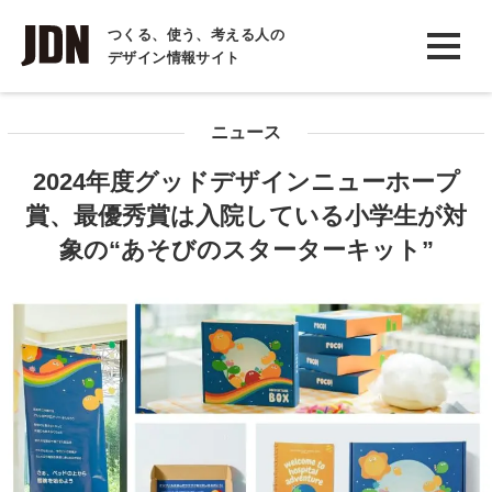
INTERVIEW
つくる、使う、考える人の
デザイン情報サイト
インタビュー
REPORT
ニュース
レポート
2024年度グッドデザインニューホープ
COLUMN
賞、最優秀賞は入院している小学生が対
コラム
象の“あそびのスターターキット”