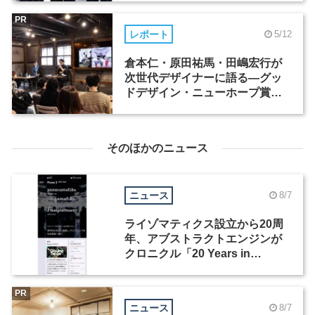
PR
レポート
5/12
倉本仁・原田祐馬・田嶋宏行が
次世代デザイナーに語る―グッ
ドデザイン・ニューホープ賞セ
ミナー（2）
そのほかのニュース
ニュース
8/7
ライゾマティクス設立から20周
年、アブストラクトエンジンが
クロニクル「20 Years in
Motion」を公開
PR
ニュース
8/7