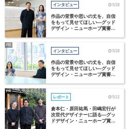
インタビュー
5/28
作品の背景や思いの丈を、自信
をもって見せてほしい―グッド
デザイン・ニューホープ賞審査
委員長対談（1）
PR
インタビュー
5/28
作品の背景や思いの丈を、自信
をもって見せてほしい―グッド
デザイン・ニューホープ賞審査
委員長対談（2）
PR
レポート
5/12
倉本仁・原田祐馬・田嶋宏行が
次世代デザイナーに語る―グッ
ドデザイン・ニューホープ賞セ
ミナー（1）