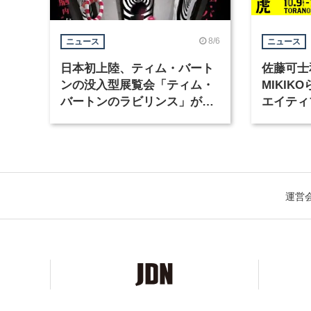
8/6
ニュース
ニュース
日本初上陸、ティム・バート
佐藤可士
ンの没入型展覧会「ティム・
MIKI
バートンのラビリンス」が東
エイティ
京・豊洲で開催
「虎ノ門
催
運営