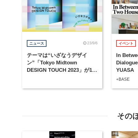
23/9/6
ニュース
イベント
テーマは“いざなうデザイ
In Betw
ン”「Tokyo Midtown
Dialogu
DESIGN TOUCH 2023」が10
YUASA
月6日から開催
+BASE
その
PR