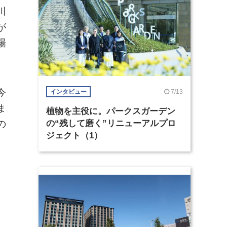
川
が
場
今
7/13
インタビュー
ま
植物を主役に。パークスガーデン
の
の“残して磨く”リニューアルプロ
ジェクト（1）