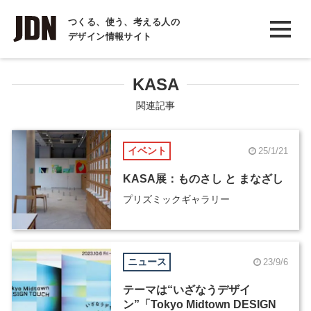
INTERVIEW
つくる、使う、考える人の
デザイン情報サイト
インタビュー
REPORT
KASA
レポート
関連記事
COLUMN
イベント
25/1/21
コラム
KASA展：ものさし と まなざし
プリズミックギャラリー
ニュース
23/9/6
テーマは“いざなうデザイ
ン”「Tokyo Midtown DESIGN