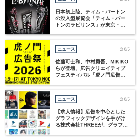
日本初上陸、ティム・バートン
の没入型展覧会「ティム・バー
トンのラビリンス」が東京・豊
洲で開催
ニュース
8/5
佐藤可士和、中村勇吾、MIKIKO
らが登壇、広告クリエイティブ
フェスティバル「虎ノ門広告
祭」の第2回が開催
PR
ニュース
8/5
【求人情報】広告を中心とした
グラフィックデザインを手がけ
る株式会社THREEが、グラフィ
ックデザイナーを募集