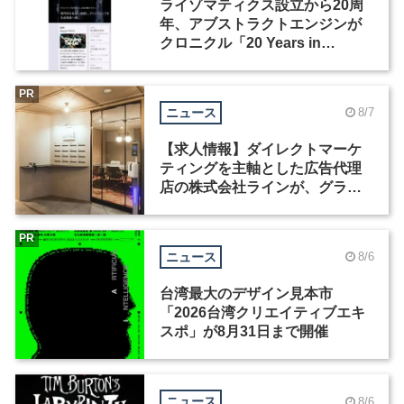
ライゾマティクス設立から20周
年、アブストラクトエンジンが
クロニクル「20 Years in
Motion」を公開
PR
ニュース
8/7
【求人情報】ダイレクトマーケ
ティングを主軸とした広告代理
店の株式会社ラインが、グラフ
ィックデザイナーを募集
PR
ニュース
8/6
台湾最大のデザイン見本市
「2026台湾クリエイティブエキ
スポ」が8月31日まで開催
ニュース
8/6