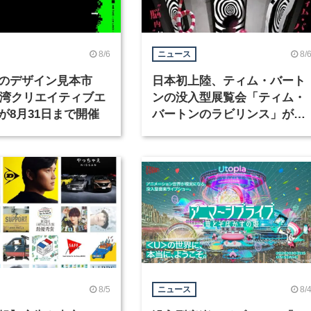
8/6
8/
ニュース
のデザイン見本市
日本初上陸、ティム・バート
6台湾クリエイティブエ
ンの没入型展覧会「ティム・
が8月31日まで開催
バートンのラビリンス」が東
京・豊洲で開催
8/5
8/
ニュース