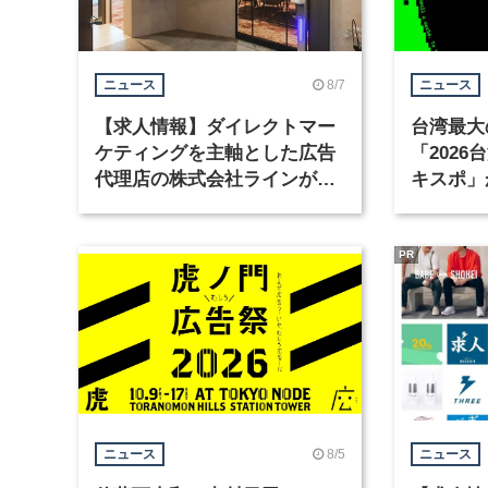
8/7
ニュース
ニュース
【求人情報】ダイレクトマー
台湾最大
ケティングを主軸とした広告
「202
代理店の株式会社ラインが、
キスポ」
グラフィックデザイナーを募
集
PR
8/5
ニュース
ニュース