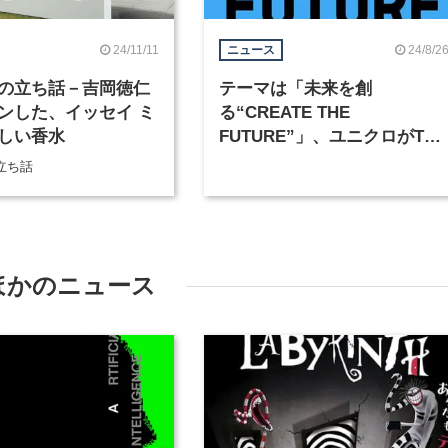
24/11/11
24/8/2
ニュース
の立ち話－吉岡徳仁
テーマは「未来を創
ンした、イッセイ ミ
る“CREATE THE
しい香水
FUTURE”」、ユニクロがTシ
ャツデザインコンペ「UT
立ち話
GRAND PRIX 2025」を開催
ほかのニュース