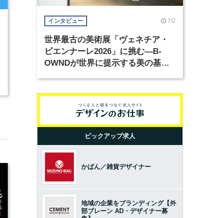
7/2
インタビュー
6
世界最古の美術展「ヴェネチア・
ビエンナーレ2026」に挑む―B-
OWNDが世界に提示する美の基準
とは？（前編）
ピックアップ求人
かばん／雑貨デザイナー
地域の企業をブランディング【外
部ブレーン AD・デザイナー募