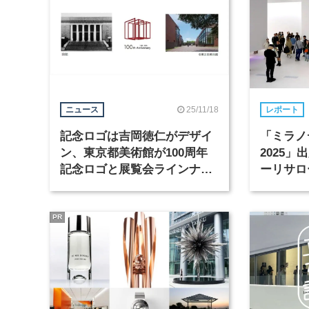
25/11/18
ニュース
レポート
記念ロゴは吉岡徳仁がデザイ
「ミラノ
ン、東京都美術館が100周年
2025
記念ロゴと展覧会ラインナッ
ーリサロ
プを発表
PR