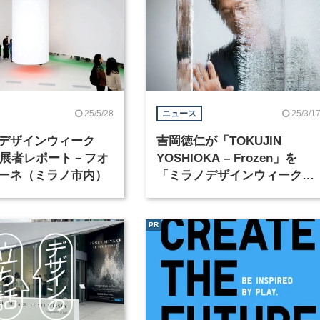
25/5/28
25/3/1
ニュース
デザインウィーク
吉岡徳仁が「TOKUJIN
」出展者レポート－フオ
YOSHIOKA – Frozen」を
ーネ（ミラノ市内）
「ミラノデザインウィーク
2025」で開催
PR