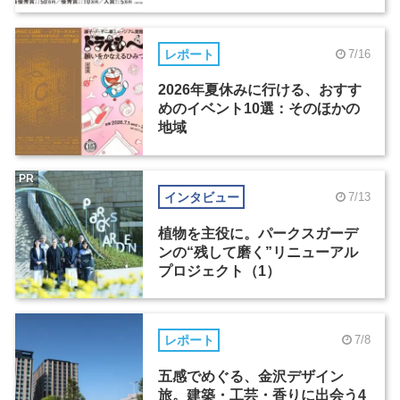
レポート
7/16
2026年夏休みに行ける、おすす
めのイベント10選：そのほかの
地域
PR
インタビュー
7/13
植物を主役に。パークスガーデ
ンの“残して磨く”リニューアル
プロジェクト（1）
レポート
7/8
五感でめぐる、金沢デザイン
旅。建築・工芸・香りに出会う4