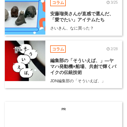
コラム
3/25
安藤瑠美さんが直感で選んだ、
「愛でたい」アイテムたち
さいきん、なに買った？
コラム
2/28
編集部の「そういえば、」―ヤ
マハ発動機×船場、共創で輝くバ
イクの伝統技術
JDN編集部の「そういえば、」
PR