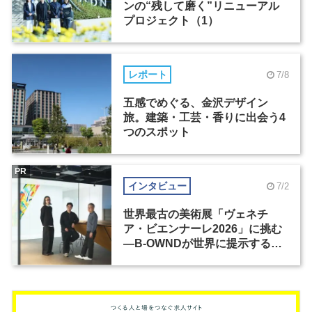
ンの“残して磨く”リニューアル
プロジェクト（1）
レポート
7/8
五感でめぐる、金沢デザイン
旅。建築・工芸・香りに出会う4
つのスポット
PR
インタビュー
7/2
世界最古の美術展「ヴェネチ
ア・ビエンナーレ2026」に挑む
―B-OWNDが世界に提示する美
の基準とは？（前編）