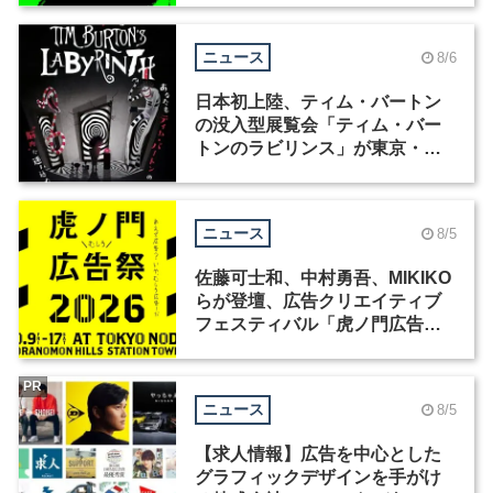
ニュース
8/6
日本初上陸、ティム・バートン
の没入型展覧会「ティム・バー
トンのラビリンス」が東京・豊
洲で開催
ニュース
8/5
佐藤可士和、中村勇吾、MIKIKO
らが登壇、広告クリエイティブ
フェスティバル「虎ノ門広告
祭」の第2回が開催
PR
ニュース
8/5
【求人情報】広告を中心とした
グラフィックデザインを手がけ