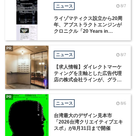
ニュース
8/7
ライゾマティクス設立から20周
年、アブストラクトエンジンが
クロニクル「20 Years in
Motion」を公開
PR
ニュース
8/7
【求人情報】ダイレクトマーケ
ティングを主軸とした広告代理
店の株式会社ラインが、グラフ
ィックデザイナーを募集
PR
ニュース
8/6
台湾最大のデザイン見本市
「2026台湾クリエイティブエキ
スポ」が8月31日まで開催