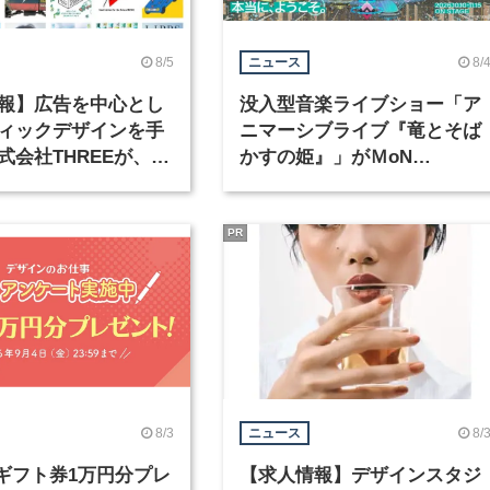
8/5
8/
ニュース
報】広告を中心とし
没入型音楽ライブショー「ア
ィックデザインを手
ニマーシブライブ『竜とそば
式会社THREEが、グ
かすの姫』」がＭoN
クデザイナーを募集
Takanawaで開催
PR
8/3
8/
ニュース
nギフト券1万円分プレ
【求人情報】デザインスタジ