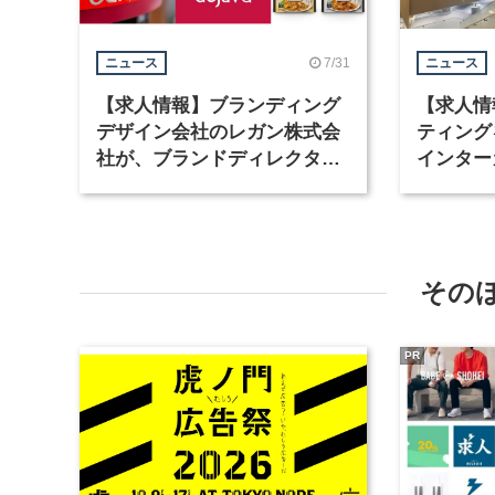
7/31
ニュース
ニュース
【求人情報】ブランディング
【求人情
デザイン会社のレガン株式会
ティング
社が、ブランドディレクター
インター
など3職種を募集
が、イン
ど2職種
その
PR