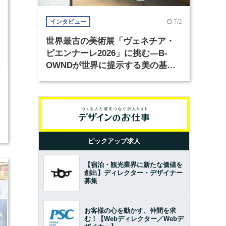
7/2
インタビュー
世界最古の美術展「ヴェネチア・
ビエンナーレ2026」に挑む―B-
OWNDが世界に提示する美の基準
とは？（前編）
3
2
ピックアップ求人
【宿泊・観光業界に新たな価値を
創出】ディレクター・デザイナー
募集
お客様の心を動かす、仲間を求
む！【Webディレクター／Webデ