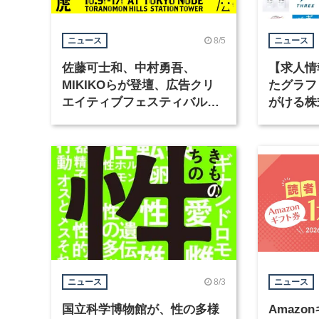
8/5
ニュース
ニュース
佐藤可士和、中村勇吾、
【求人情
MIKIKOらが登壇、広告クリ
たグラフ
エイティブフェスティバル
がける株
「虎ノ門広告祭」の第2回が開
ラフィッ
催
8/3
ニュース
ニュース
国立科学博物館が、性の多様
Amazo