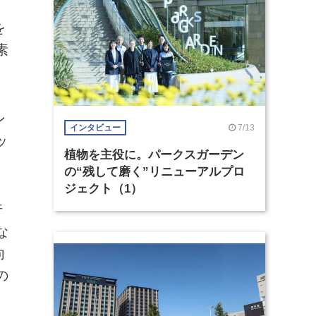
を
素
ン
7/13
インタビュー
ッ
植物を主役に。パークスガーデン
の“残して磨く”リニューアルプロ
ジェクト（1）
行
な
向
の