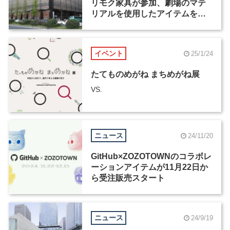
リモク家具が参加、劇場のマテ
リアルを使用したアイテムを製
造
イベント
25/1/24
たてものめがね まちめがね展
VS.
ニュース
24/11/20
GitHub×ZOZOTOWNのコラボレ
ーションアイテムが11月22日か
ら受注販売スタート
ニュース
24/9/19