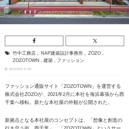
竹中工務店
,
NAP建築設計事務所
,
ZOZO
,
ZOZOTOWN
,
建築
,
ファッション
2021/3/23 17:00
ファッション通販サイト「ZOZOTOWN」を運営する
株式会社ZOZOが、2021年2月に本社を海浜幕張から西
千葉へ移転。新たな本社屋の外観が公開された。
新拠点となる本社屋のコンセプトは、「想像と創造の
行き交う街、西千葉」。「ZOZOTOWN」というサー