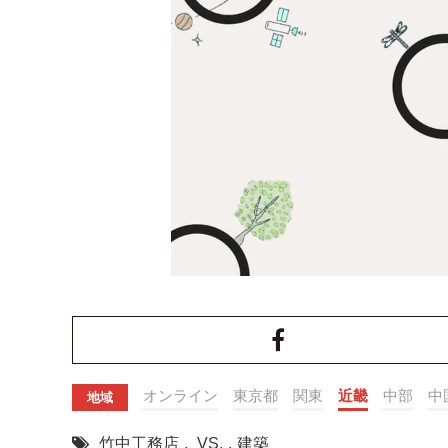
オンライン
東京都
関東
近畿
中部
中
地域
竹中工務店
,
VS.
,
建築