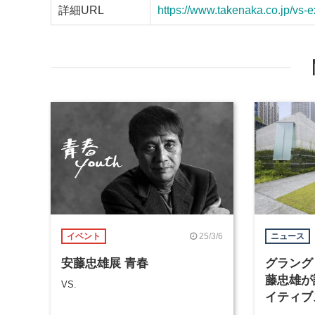
詳細URL
https://www.takenaka.co.jp/vs-e
25/3/6
イベント
ニュース
安藤忠雄展 青春
グラング
藤忠雄が
VS.
イティブ
オープン