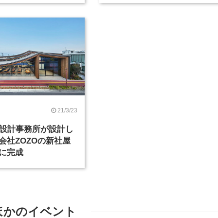
21/3/23
築設計事務所が設計し
会社ZOZOの新社屋
に完成
ほかのイベント