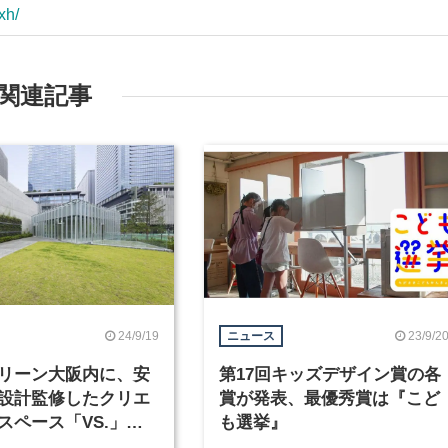
xh/
関連記事
24/9/19
23/9/2
ニュース
リーン大阪内に、安
第17回キッズデザイン賞の各
設計監修したクリエ
賞が発表、最優秀賞は『こど
スペース「VS.」が
も選挙』