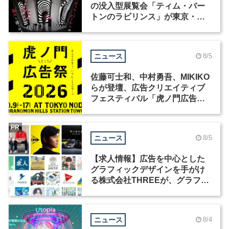
の没入型展覧会「ティム・バー
トンのラビリンス」が東京・豊
洲で開催
ニュース
8/5
佐藤可士和、中村勇吾、MIKIKO
らが登壇、広告クリエイティブ
フェスティバル「虎ノ門広告
祭」の第2回が開催
PR
ニュース
8/5
【求人情報】広告を中心とした
グラフィックデザインを手がけ
る株式会社THREEが、グラフィ
ックデザイナーを募集
ニュース
8/4