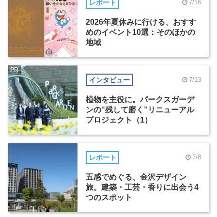
レポート
7/16
2026年夏休みに行ける、おすす
めのイベント10選：そのほかの
地域
PR
インタビュー
7/13
植物を主役に。パークスガーデ
ンの“残して磨く”リニューアル
プロジェクト（1）
レポート
7/8
五感でめぐる、金沢デザイン
旅。建築・工芸・香りに出会う4
つのスポット