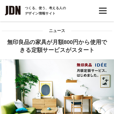
INTERVIEW
つくる、使う、考える人の
デザイン情報サイト
インタビュー
REPORT
ニュース
レポート
無印良品の家具が月額800円から使用で
COLUMN
きる定額サービスがスタート
コラム