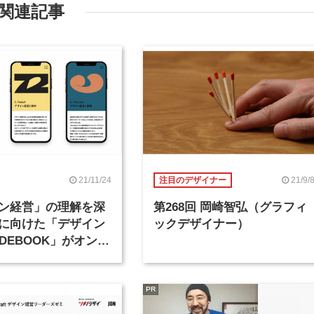
関連記事
21/11/24
21/9/
注目のデザイナー
ン経営」の理解を深
第268回 岡崎智弘（グラフィ
に向けた「デザイン
ックデザイナー）
IDEBOOK」がオンラ
開
PR