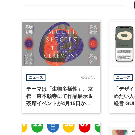
23/4/5
ニュース
ニュース
テーマは「生物多様性」、京
「デザイ
都・東本願寺にて作品展示＆
めたい人
茶席イベントが4月15日から
経営 GU
開催
インで公