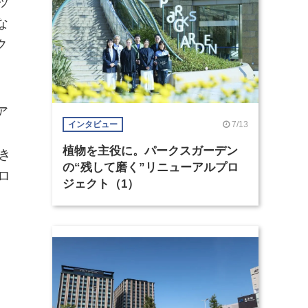
ッ
な
ク
ア
7/13
インタビュー
植物を主役に。パークスガーデン
き
の“残して磨く”リニューアルプロ
ロ
ジェクト（1）