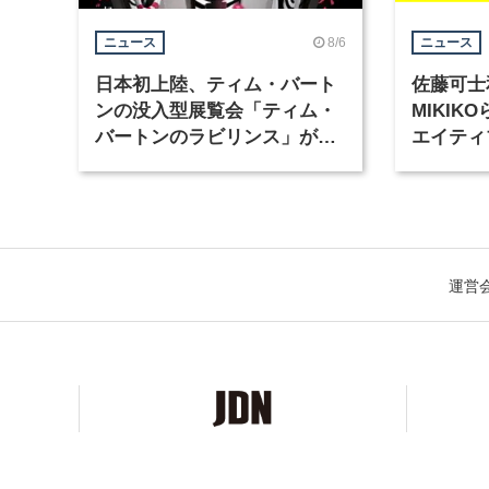
8/6
ニュース
ニュース
日本初上陸、ティム・バート
佐藤可士
ンの没入型展覧会「ティム・
MIKI
バートンのラビリンス」が東
エイティ
京・豊洲で開催
「虎ノ門
催
運営