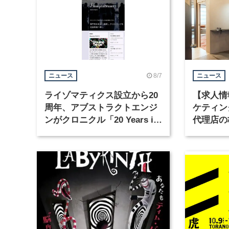
8/7
ニュース
ニュース
ライゾマティクス設立から20
【求人情
周年、アブストラクトエンジ
ケティン
ンがクロニクル「20 Years in
代理店の
Motion」を公開
グラフィ
集