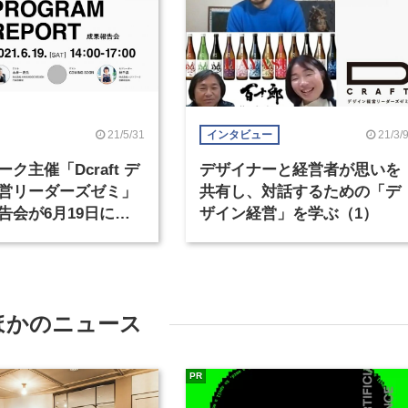
21/5/31
21/3/
インタビュー
ク主催「Dcraft デ
デザイナーと経営者が思いを
営リーダーズゼミ」
共有し、対話するための「デ
告会が6月19日に開
ザイン経営」を学ぶ（1）
ほかのニュース
PR