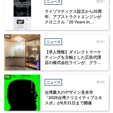
ニュース
8/7
ライゾマティクス設立から20周
年、アブストラクトエンジンが
クロニクル「20 Years in
Motion」を公開
PR
ニュース
8/7
【求人情報】ダイレクトマーケ
ティングを主軸とした広告代理
店の株式会社ラインが、グラフ
ィックデザイナーを募集
PR
ニュース
8/6
台湾最大のデザイン見本市
「2026台湾クリエイティブエキ
スポ」が8月31日まで開催