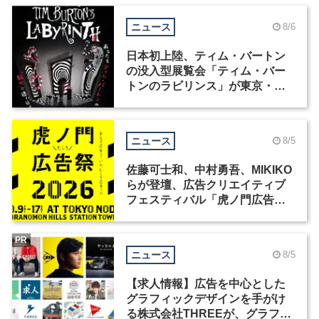
ニュース
8/6
日本初上陸、ティム・バートン
の没入型展覧会「ティム・バー
トンのラビリンス」が東京・豊
洲で開催
ニュース
8/5
佐藤可士和、中村勇吾、MIKIKO
らが登壇、広告クリエイティブ
フェスティバル「虎ノ門広告
祭」の第2回が開催
PR
ニュース
8/5
【求人情報】広告を中心とした
グラフィックデザインを手がけ
る株式会社THREEが、グラフィ