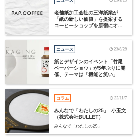
ニュース
23/9/13
老舗紙加工会社の三洋紙業が
「紙の新しい価値」を提案する
コーヒーショップを原宿にオー
プン
ニュース
23/8/28
紙とデザインのイベント「竹尾
ペーパーショウ」が5年ぶりに開
催、テーマは「機能と笑い」
コラム
22/11/7
みんなで「わたしの25」- 小玉文
（株式会社BULLET）
みんなで「わたしの25」