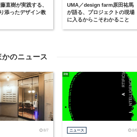
Y伊藤直樹が実践する、
UMA／design farm原田祐馬
り添ったデザイン教
が語る、プロジェクトの現場
に入るからこそわかること
ほかのニュース
PR
8/7
8/
ニュース