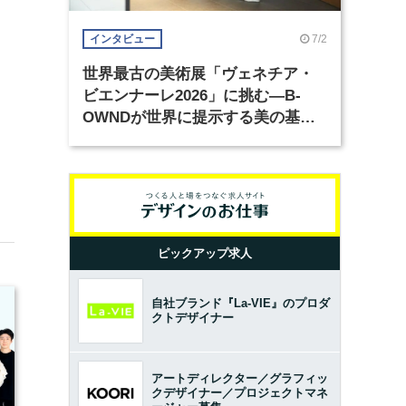
7/2
インタビュー
世界最古の美術展「ヴェネチア・
ビエンナーレ2026」に挑む―B-
OWNDが世界に提示する美の基準
とは？（前編）
ピックアップ求人
自社ブランド『La-VIE』のプロダ
クトデザイナー
アートディレクター／グラフィッ
クデザイナー／プロジェクトマネ