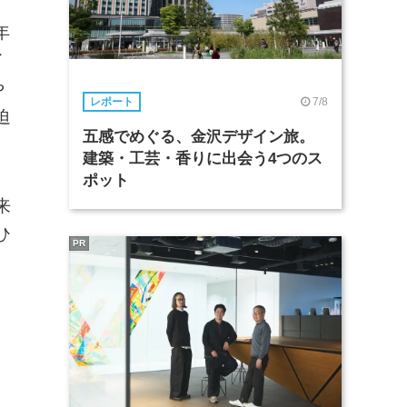
年
イ
や
7/8
レポート
迫
五感でめぐる、金沢デザイン旅。
建築・工芸・香りに出会う4つのス
ポット
来
ひ
PR