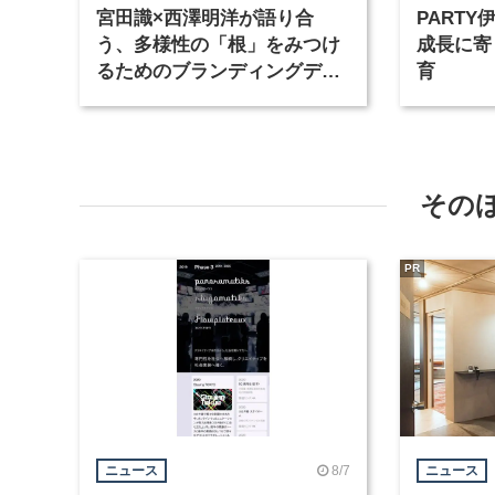
宮田識×西澤明洋が語り合
PART
う、多様性の「根」をみつけ
成長に寄
るためのブランディングデザ
育
イン ー 第9回「みんなでクリ
エイティブナイト」
その
PR
8/7
ニュース
ニュース