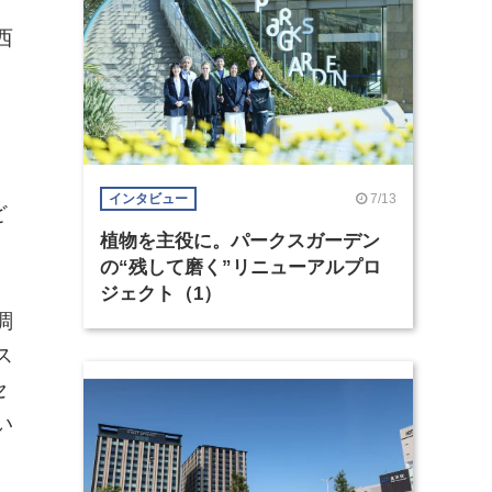
⻄
。
7/13
インタビュー
ど
植物を主役に。パークスガーデン
の“残して磨く”リニューアルプロ
ジェクト（1）
調
ス
セ
い