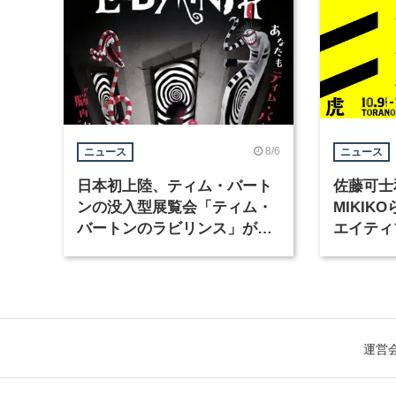
8/6
ニュース
ニュース
日本初上陸、ティム・バート
佐藤可士
ンの没入型展覧会「ティム・
MIKI
バートンのラビリンス」が東
エイティ
京・豊洲で開催
「虎ノ門
催
運営