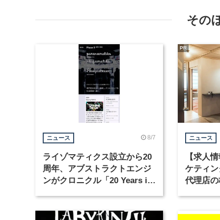
その
PR
8/7
ニュース
ニュース
ライゾマティクス設立から20
【求人情
周年、アブストラクトエンジ
ケティン
ンがクロニクル「20 Years in
代理店の
Motion」を公開
グラフィ
集