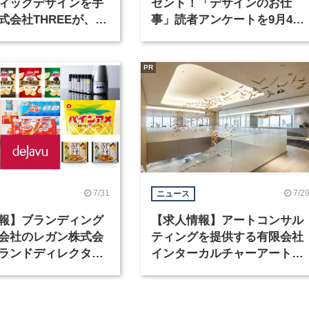
ィックデザインを手
ゼント！「デザインのお仕
式会社THREEが、グ
事」読者アンケートを9月4日
クデザイナーを募集
まで実施中！
PR
7/31
7/2
ニュース
報】ブランディング
【求人情報】アートコンサル
会社のレガン株式会
ティングを提供する有限会社
ランドディレクター
インターカルチャーアート
種を募集
が、インテリアデザイナーな
ど2職種を募集