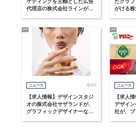
ケティングを主軸とした広告
たグラフ
代理店の株式会社ラインが、
がける株
グラフィックデザイナーを募
ラフィッ
集
PR
PR
8/3
ニュース
ニュース
【求人情報】デザインスタジ
【求人情
オの株式会社サザランドが、
デザイン
グラフィックデザイナーなど2
社が、ブ
職種を募集
など3職