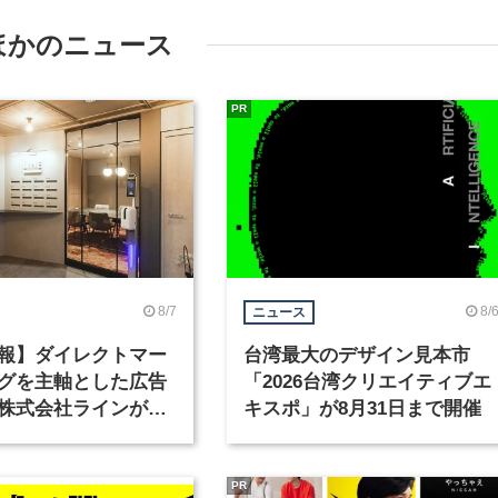
ほかのニュース
PR
8/7
8/
ニュース
報】ダイレクトマー
台湾最大のデザイン見本市
グを主軸とした広告
「2026台湾クリエイティブエ
株式会社ラインが、
キスポ」が8月31日まで開催
ックデザイナーを募
PR