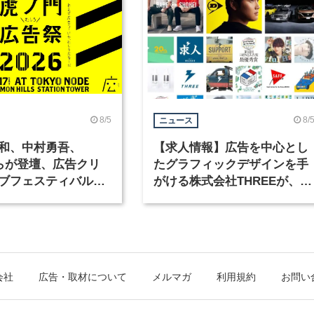
8/5
8/
ニュース
和、中村勇吾、
【求人情報】広告を中心とし
KOらが登壇、広告クリ
たグラフィックデザインを手
ブフェスティバル
がける株式会社THREEが、グ
広告祭」の第2回が開
ラフィックデザイナーを募集
会社
広告・取材について
メルマガ
利用規約
お問い