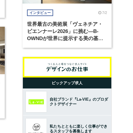
7/2
インタビュー
世界最古の美術展「ヴェネチア・
ビエンナーレ2026」に挑む―B-
OWNDが世界に提示する美の基準
とは？（前編）
ピックアップ求人
9
自社ブランド『La-VIE』のプロダ
クトデザイナー
私たちとともに楽しく仕事ができ
るスタッフを募集します