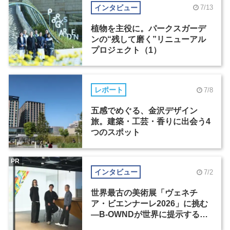
インタビュー
7/13
植物を主役に。パークスガーデ
ンの“残して磨く”リニューアル
プロジェクト（1）
レポート
7/8
五感でめぐる、金沢デザイン
旅。建築・工芸・香りに出会う4
つのスポット
PR
インタビュー
7/2
世界最古の美術展「ヴェネチ
ア・ビエンナーレ2026」に挑む
―B-OWNDが世界に提示する美
の基準とは？（前編）