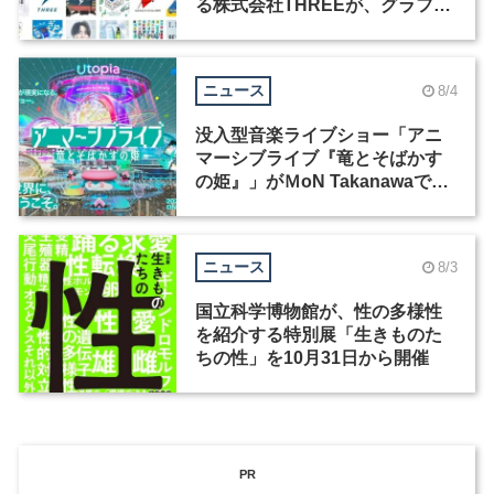
る株式会社THREEが、グラフィ
ックデザイナーを募集
ニュース
8/4
没入型音楽ライブショー「アニ
マーシブライブ『竜とそばかす
の姫』」がＭoN Takanawaで開
催
ニュース
8/3
国立科学博物館が、性の多様性
を紹介する特別展「生きものた
ちの性」を10月31日から開催
PR