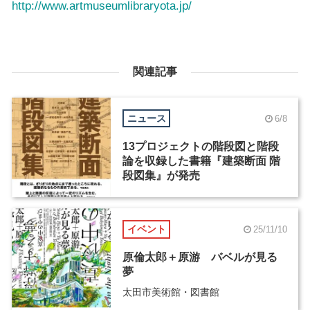
http://www.artmuseumlibraryota.jp/
関連記事
ニュース
6/8
13プロジェクトの階段図と階段
論を収録した書籍『建築断面 階
段図集』が発売
イベント
25/11/10
原倫太郎＋原游 バベルが見る
夢
太田市美術館・図書館