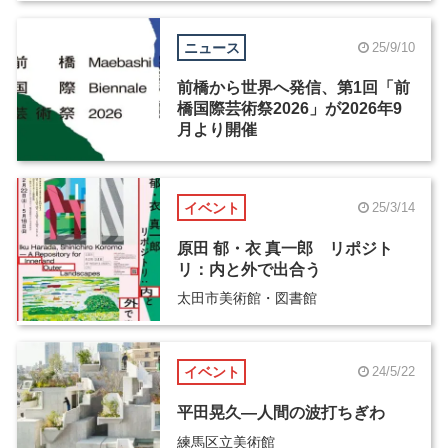
ニュース
25/9/10
前橋から世界へ発信、第1回「前
橋国際芸術祭2026」が2026年9
月より開催
イベント
25/3/14
原田 郁・衣 真一郎 リポジト
リ：内と外で出合う
太田市美術館・図書館
イベント
24/5/22
平田晃久―人間の波打ちぎわ
練馬区立美術館