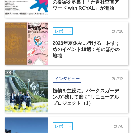
の提案を募集！「丹青社空間ア
ワード with ROYAL」が開始
レポート
7/16
2026年夏休みに行ける、おすす
めのイベント10選：そのほかの
地域
PR
インタビュー
7/13
植物を主役に。パークスガーデ
ンの“残して磨く”リニューアル
プロジェクト（1）
レポート
7/8