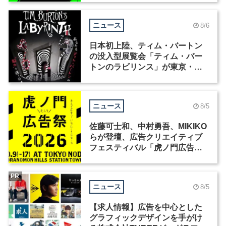
ニュース
8/6
日本初上陸、ティム・バートン
の没入型展覧会「ティム・バー
トンのラビリンス」が東京・豊
洲で開催
ニュース
8/5
佐藤可士和、中村勇吾、MIKIKO
らが登壇、広告クリエイティブ
フェスティバル「虎ノ門広告
祭」の第2回が開催
PR
ニュース
8/5
【求人情報】広告を中心とした
グラフィックデザインを手がけ