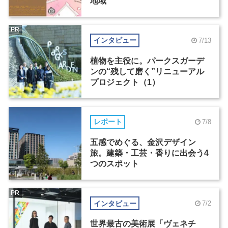
地域
PR
インタビュー
7/13
植物を主役に。パークスガーデ
ンの“残して磨く”リニューアル
プロジェクト（1）
レポート
7/8
五感でめぐる、金沢デザイン
旅。建築・工芸・香りに出会う4
つのスポット
PR
インタビュー
7/2
世界最古の美術展「ヴェネチ