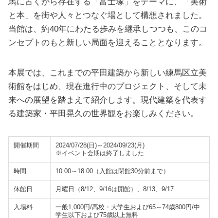
馬に古くから存在する「富士塚」をテーマに、「美術
と本」を街や人々とつなぐ場として構想されました。
当館は、約40年にわたる歩みを継承しつつも、このコ
ンセプトのもと新しい局面を迎えることとなります。
本展では、これまでの平田建築から新しい練馬区立美
術館をはじめ、現在進行中のプロジェクト、そして未
来への展望を踏まえて紹介します。現代建築を代表す
る建築家・平田晃久の世界観をお楽しみください。
開催期間
2024/07/28(日)～2024/09/23(月)
※イベント会期は終了しました
時間
10:00～18:00（入館は閉館30分前まで）
休館日
月曜日（8/12、9/16は開館）、8/13、9/17
入場料
一般1,000円/高校・大学生および65～74歳800円/中
学生以下および75歳以上無料