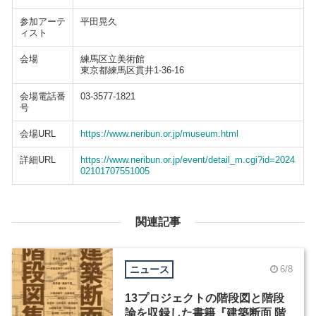
参加アーテ
平田晃久
ィスト
会場
練馬区立美術館
東京都練馬区貫井1-36-16
会場電話番
03-3577-1821
号
会場URL
https://www.neribun.or.jp/museum.html
詳細URL
https://www.neribun.or.jp/event/detail_m.cgi?id=2024
02101707551005
関連記事
ニュース
6/8
13プロジェクトの階段図と階段
論を収録した書籍『建築断面 階