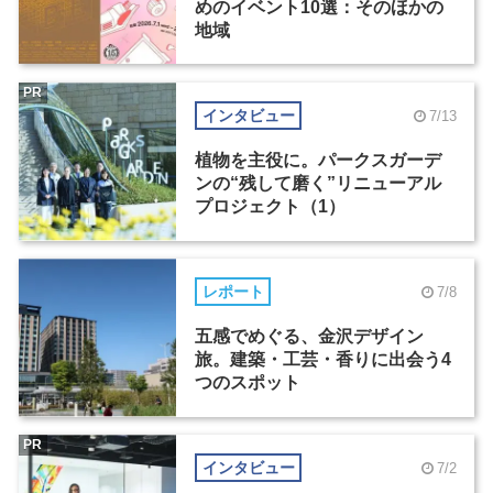
めのイベント10選：そのほかの
地域
PR
インタビュー
7/13
植物を主役に。パークスガーデ
ンの“残して磨く”リニューアル
プロジェクト（1）
レポート
7/8
五感でめぐる、金沢デザイン
旅。建築・工芸・香りに出会う4
つのスポット
PR
インタビュー
7/2