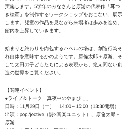
実施します。5学年のみなさんと原游の代表作「耳つ
き絵画」を制作するワークショップをおこない、展示
します。児童の作品を見ながら来場者は歩みを進め、
館内を上昇していきます。
始まりと終わりを内包するバベルの塔は、創造行為そ
れ自体を意味するかのようです。原倫太郎＋原游、そ
して太田の子どもたちによる表現から、絶え間ない創
造の世界をご覧ください。
【関連イベント】
●ライブ＆トーク「真夜中のやまびこ」
日時：11月29日（土） 14:00～15:00（13:30開場）
出演：popi/jective（詩×音楽ユニット）、原倫太郎＋
原游