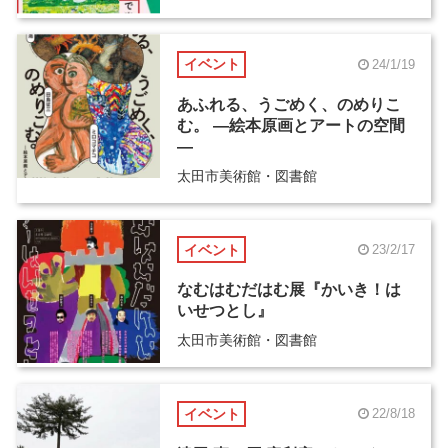
イベント
24/1/19
あふれる、うごめく、のめりこ
む。 ―絵本原画とアートの空間
―
太田市美術館・図書館
イベント
23/2/17
なむはむだはむ展『かいき！は
いせつとし』
太田市美術館・図書館
イベント
22/8/18