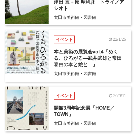
津田 直＋原 摩利彦 トライノア
シオト
太田市美術館・図書館
イベント
22/1/25
本と美術の展覧会vol.4「めく
る、ひろがる―武井武雄と常田
泰由の本と絵と―」
太田市美術館・図書館
イベント
20/9/11
開館3周年記念展「HOME／
TOWN」
太田市美術館・図書館