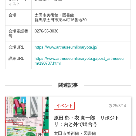
ィスト
会場
太田市美術館・図書館
群馬県太田市東本町16番地30
会場電話番
0276-55-3036
号
会場URL
https://www.artmuseumlibraryota.jp/
詳細URL
https://www.artmuseumlibraryota.jp/post_artmuseu
m/190737.html
関連記事
イベント
25/3/14
原田 郁・衣 真一郎 リポジト
リ：内と外で出合う
太田市美術館・図書館