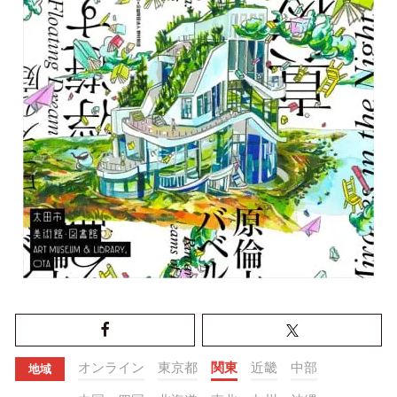
オンライン
東京都
関東
近畿
中部
地域