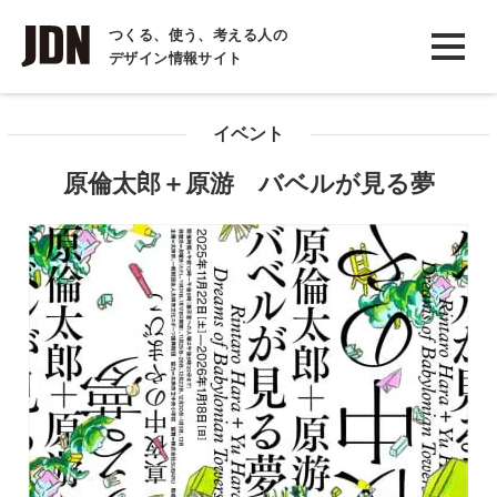
INTERVIEW
つくる、使う、考える人の
デザイン情報サイト
インタビュー
REPORT
イベント
レポート
原倫太郎＋原游 バベルが見る夢
COLUMN
コラム