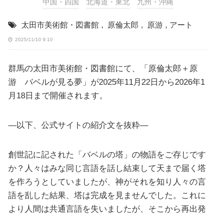
中国・四国
北海道・東北
九州・沖縄
太田市美術館・図書館
,
原倫太郎
,
原游
,
アート
2025/11/10 9:10
群馬の太田市美術館・図書館にて、「原倫太郎＋原
游 バベルが見る夢」が2025年11月22日から2026年1
月18日まで開催されます。
—以下、公式サイトの紹介文を抜粋—
創世記に記された「バベルの塔」の物語をご存じです
か？人々はみな同じ言語を話し結束して天まで届く塔
を作ろうとしていましたが、神がそれを知り人々の言
語を乱した結果、塔は完成を見ませんでした。これに
より人間は共通言語を失いましたが、そこから再出発