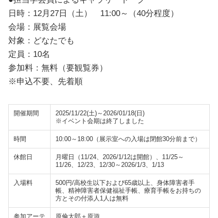
日時：12月27日（土） 11:00～（40分程度）
会場：展覧会場
対象：どなたでも
定員：10名
参加料：無料（要観覧券）
※申込不要、先着順
開催期間
2025/11/22(土)～2026/01/18(日)
※イベント会期は終了しました
時間
10:00～18:00（展示室への入場は閉館30分前まで）
休館日
月曜日（11/24、2026/1/12は開館）、11/25～
11/26、12/23、12/30～2026/1/3、1/13
入場料
500円/高校生以下および65歳以上、身体障害者手
帳、精神障害者保健福祉手帳、療育手帳をお持ちの
方とその付添人1人は無料
参加アーテ
原倫太郎＋原游