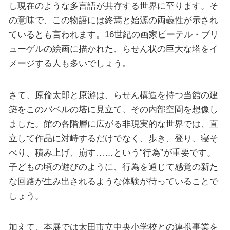
し現在のような多言語が共存する世界に至ります。そ
の意味で、この物語には終焉と始源の両義性が示され
ているとも言われます。16世紀の画家ピーテル・ブリ
ューゲルの絵画に描かれた、らせん状の巨大な塔をイ
メージする人も多いでしょう。
さて、原倫太郎と原游は、らせん構造を持つ当館の建
築をこのバベルの塔に見立て、その内部空間を想像し
ました。館の各階層に広がる非現実的な世界では、直
立して作品に対峙するだけでなく、歩き、登り、寝そ
べり、積み上げ、崩す……という“行為”が重要です。
子どもの頃の遊びのように、行為を通じて感覚の新た
な回路が生み出されるような体験が待っていることで
しょう。
加えて、本展では太田市立中央小学校との連携事業を