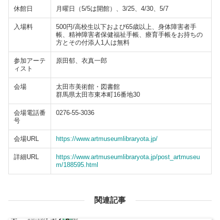
休館日
月曜日（5/5は開館）、3/25、4/30、5/7
入場料
500円/高校生以下および65歳以上、身体障害者手
帳、精神障害者保健福祉手帳、療育手帳をお持ちの
方とその付添人1人は無料
参加アーテ
原田郁、衣真一郎
ィスト
会場
太田市美術館・図書館
群馬県太田市東本町16番地30
会場電話番
0276-55-3036
号
会場URL
https://www.artmuseumlibraryota.jp/
詳細URL
https://www.artmuseumlibraryota.jp/post_artmuseu
m/188595.html
関連記事