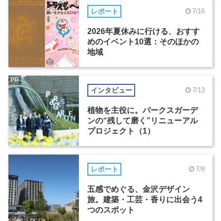
レポート
7/16
2026年夏休みに行ける、おすす
めのイベント10選：そのほかの
地域
PR
インタビュー
7/13
植物を主役に。パークスガーデ
ンの“残して磨く”リニューアル
プロジェクト（1）
レポート
7/8
五感でめぐる、金沢デザイン
旅。建築・工芸・香りに出会う4
つのスポット