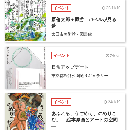
イベント
25/11/10
原倫太郎＋原游 バベルが見る
夢
太田市美術館・図書館
イベント
24/7/5
日常アップデート
東京都渋谷公園通りギャラリー
イベント
24/1/19
あふれる、うごめく、のめりこ
む。 ―絵本原画とアートの空間
―