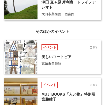
津田 直＋原 摩利彦 トライノア
シオト
太田市美術館・図書館
そのほかのイベント
イベント
8/7
美しいユートピア
高崎市美術館
イベント
8/7
MUJI BOOKS『人と物』特別展
宮脇綾子