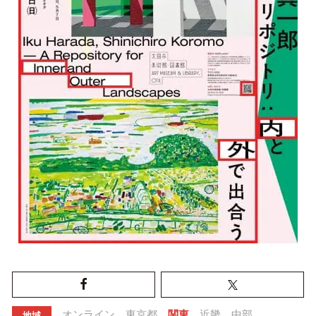
オンライン
東京都
関東
近畿
中部
地域