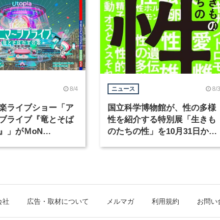
8/4
8/
ニュース
楽ライブショー「ア
国立科学博物館が、性の多様
ブライブ『竜とそば
性を紹介する特別展「生きも
』」がＭoN
のたちの性」を10月31日から
waで開催
開催
会社
広告・取材について
メルマガ
利用規約
お問い