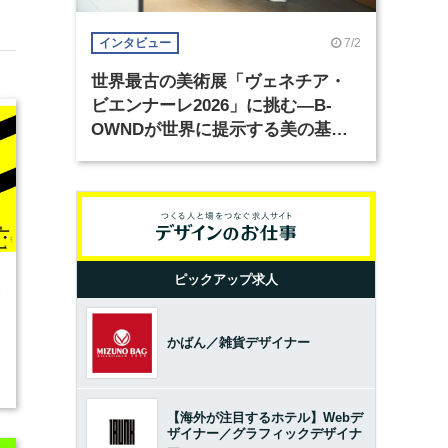
7/2
インタビュー
世界最古の美術展「ヴェネチア・
ビエンナーレ2026」に挑む―B-
OWNDが世界に提示する美の基準
とは？（前編）
ピックアップ求人
5
かばん／雑貨デザイナー
開
【海外が注目するホテル】Webデ
ザイナー／グラフィックデザイナ