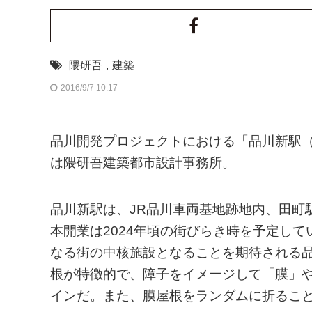
隈研吾
,
建築
2016/9/7 10:17
品川開発プロジェクトにおける「品川新駅
は隈研吾建築都市設計事務所。
品川新駅は、JR品川車両基地跡地内、田町駅か
本開業は2024年頃の街びらき時を予定して
なる街の中核施設となることを期待される
根が特徴的で、障子をイメージして「膜」
インだ。また、膜屋根をランダムに折るこ