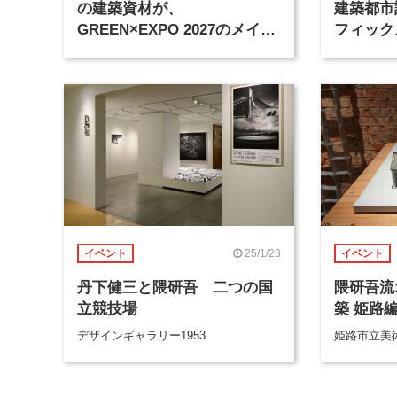
の建築資材が、
建築都市
GREEN×EXPO 2027のメイン
フィック
ゲートなどへ再生
25/1/23
イベント
イベント
丹下健三と隈研吾 二つの国
隈研吾流
立競技場
築 姫路
デザインギャラリー1953
姫路市立美