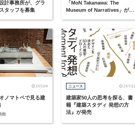
設計事務所が、グラ
「MoN Takanawa: The
スタッフを募集
Museum of Narratives」が
2026年3月28日にオープン
24/10/4
24/7/1
ニュース
オノマトペで見る建
建築家50人の思考を探る、書
編
籍『建築スタディ 発想の方
法』が発売
術館