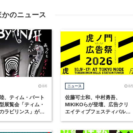
ほかのニュース
8/6
8/
ニュース
陸、ティム・バート
佐藤可士和、中村勇吾、
型展覧会「ティム・
MIKIKOらが登壇、広告クリ
のラビリンス」が東
エイティブフェスティバル
で開催
「虎ノ門広告祭」の第2回が
催