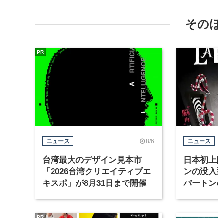
その
PR
8/6
ニュース
ニュース
台湾最大のデザイン見本市
日本初上
「2026台湾クリエイティブエ
ンの没入
キスポ」が8月31日まで開催
バートン
京・豊洲
PR