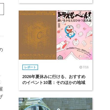
の
7/16
レポート
、
2026年夏休みに行ける、おすすめ
と
のイベント10選：そのほかの地域
屋
ザ
PR