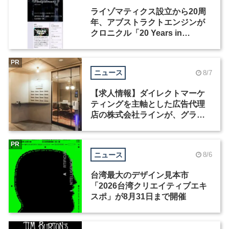
ライゾマティクス設立から20周
年、アブストラクトエンジンが
クロニクル「20 Years in
Motion」を公開
PR
ニュース
8/7
【求人情報】ダイレクトマーケ
ティングを主軸とした広告代理
店の株式会社ラインが、グラフ
ィックデザイナーを募集
PR
ニュース
8/6
台湾最大のデザイン見本市
「2026台湾クリエイティブエキ
スポ」が8月31日まで開催