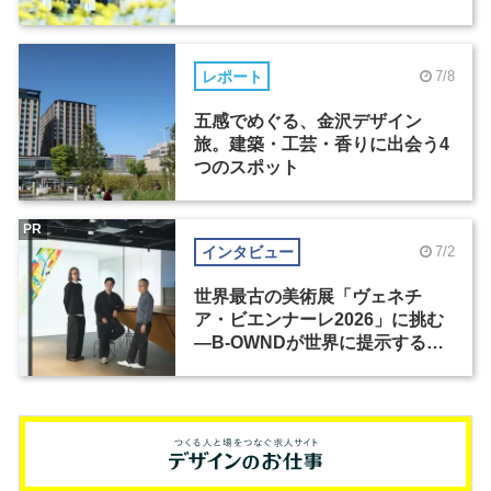
レポート
7/8
五感でめぐる、金沢デザイン
旅。建築・工芸・香りに出会う4
つのスポット
PR
インタビュー
7/2
世界最古の美術展「ヴェネチ
ア・ビエンナーレ2026」に挑む
―B-OWNDが世界に提示する美
の基準とは？（前編）