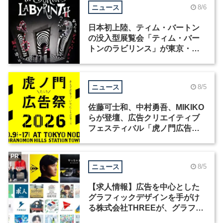
ニュース
8/6
日本初上陸、ティム・バートン
の没入型展覧会「ティム・バー
トンのラビリンス」が東京・豊
洲で開催
ニュース
8/5
佐藤可士和、中村勇吾、MIKIKO
らが登壇、広告クリエイティブ
フェスティバル「虎ノ門広告
祭」の第2回が開催
PR
ニュース
8/5
【求人情報】広告を中心とした
グラフィックデザインを手がけ
る株式会社THREEが、グラフィ
ックデザイナーを募集