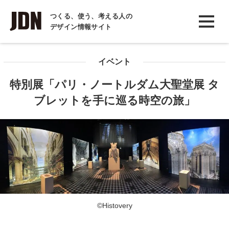
INTERVIEW
つくる、使う、考える人の
デザイン情報サイト
インタビュー
REPORT
イベント
レポート
特別展「パリ・ノートルダム大聖堂展 タ
COLUMN
ブレットを手に巡る時空の旅」
コラム
©Histovery