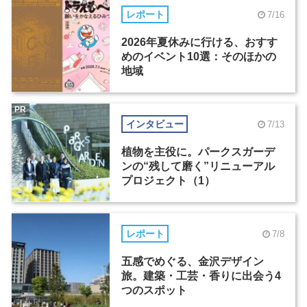
レポート
7/16
2026年夏休みに行ける、おすす
めのイベント10選：そのほかの
地域
PR
インタビュー
7/13
植物を主役に。パークスガーデ
ンの“残して磨く”リニューアル
プロジェクト（1）
レポート
7/8
五感でめぐる、金沢デザイン
旅。建築・工芸・香りに出会う4
つのスポット