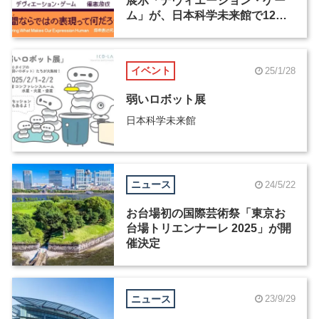
展示「デヴィエーション・ゲー
ム」が、日本科学未来館で12月
24日より公開
イベント
25/1/28
弱いロボット展
日本科学未来館
ニュース
24/5/22
お台場初の国際芸術祭「東京お
台場トリエンナーレ 2025」が開
催決定
ニュース
23/9/29