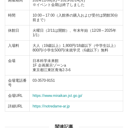
開催期間
2024/11/06(水)～2025/02/24(月)
※イベント会期は終了しました
時間
10:00～17:00（入館券の購入および受付は閉館30分
前まで）
休館日
火曜日（2/11は開館）、年末年始（12/28～2025年
1/1）
入場料
大人（19歳以上）1,800円/18歳以下（中学生以上）
800円/小学生500円/未就学児（6歳以下）無料
会場
日本科学未来館
1F 企画展示ゾーンa
東京都江東区青海2-3-6
会場電話番
03-3570-9151
号
会場URL
https://www.miraikan.jst.go.jp/
詳細URL
https://notredame-ar.jp
関連記事