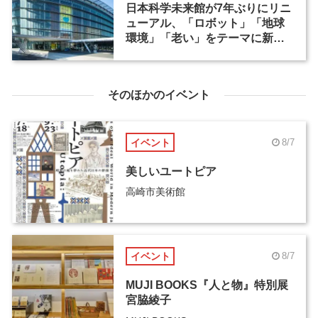
日本科学未来館が7年ぶりにリニ
ューアル、「ロボット」「地球
環境」「老い」をテーマに新常
設展示の内容を発表
そのほかのイベント
イベント
8/7
美しいユートピア
高崎市美術館
イベント
8/7
MUJI BOOKS『人と物』特別展
宮脇綾子