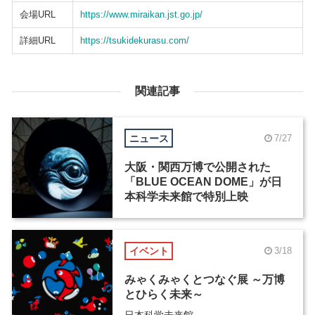
会場URL
https://www.miraikan.jst.go.jp/
詳細URL
https://tsukidekurasu.com/
関連記事
ニュース
7/27
大阪・関西万博で公開された
「BLUE OCEAN DOME」が日
本科学未来館で特別上映
イベント
3/18
みゃくみゃくとつなぐ展 ～万博
とひらく未来～
日本科学未来館