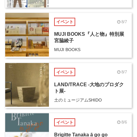
イベント
8/7
MUJI BOOKS『人と物』特別展
宮脇綾子
MUJI BOOKS
イベント
8/7
LAND/TRACE -大地のプロダク
ト展-
土のミュージアムSHIDO
イベント
8/6
Brigitte Tanaka ā go go