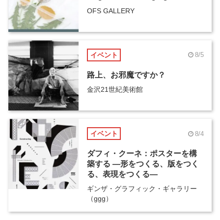
OFS GALLERY
イベント
8/5
路上、お邪魔ですか？
金沢21世紀美術館
イベント
8/4
ダフィ・クーネ：ポスターを構
築する ―形をつくる、版をつく
る、表現をつくる―
ギンザ・グラフィック・ギャラリー
（ggg）