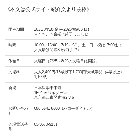
《本文は公式サイト紹介文より抜粋》
開催期間
2023/04/28(金)～2023/09/03(日)
※イベント会期は終了しました
時間
10:00～15:00（7/19～9/1、土・日・祝は17:00まで
／入場は閉館30分前まで）
休館日
火曜日（7/25～8/29の火曜日は開館）
入場料
大人2,400円/18歳以下1,700円/未就学児（4歳以上）
1,100円
会場
日本科学未来館
1F 企画展示ゾーン
東京都江東区青海2-3-6
お問い合わ
050-5541-8600（ハローダイヤル）
せ
会場電話番
03-3570-9151
号