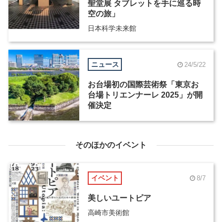
聖堂展 タブレットを手に巡る時
空の旅」
日本科学未来館
ニュース
24/5/22
お台場初の国際芸術祭「東京お
台場トリエンナーレ 2025」が開
催決定
そのほかのイベント
イベント
8/7
美しいユートピア
高崎市美術館