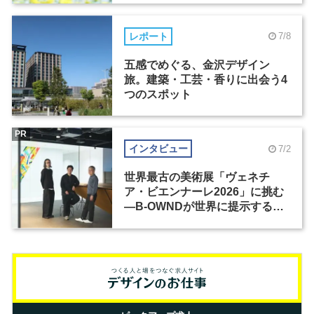
レポート
7/8
五感でめぐる、金沢デザイン
旅。建築・工芸・香りに出会う4
つのスポット
PR
インタビュー
7/2
世界最古の美術展「ヴェネチ
ア・ビエンナーレ2026」に挑む
―B-OWNDが世界に提示する美
の基準とは？（前編）