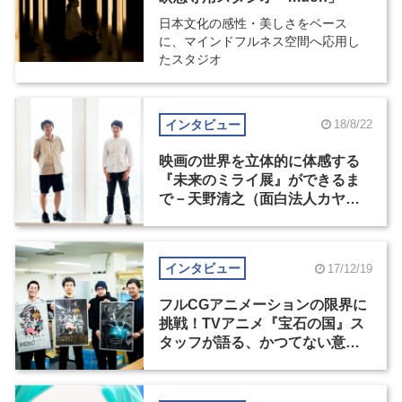
日本文化の感性・美しさをベース
に、マインドフルネス空間へ応用し
たスタジオ
インタビュー
18/8/22
映画の世界を立体的に体感する
『未来のミライ展』ができるま
で－天野清之（面白法人カヤッ
ク）×伊藤整（スタジオ地図）
インタビュー
17/12/19
フルCGアニメーションの限界に
挑戦！TVアニメ『宝石の国』ス
タッフが語る、かつてない意欲
作ができ上がるまで（2）