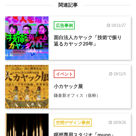
関連記事
広告事例
18/11/27
面白法人カヤック「技術で振り
返るカヤック20年」
イベント
18/11/5
小カヤック展
鎌倉新オフィス（仮称）
空間デザイン事例
18/9/26
瞑想専用スタジオ「muon」