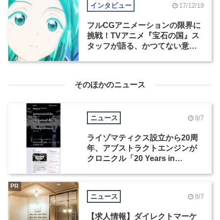
インタビュー
17/12/19
フルCGアニメーションの限界に
挑戦！TVアニメ『宝石の国』ス
タッフが語る、かつてない意欲
作ができ上がるまで（1）
そのほかのニュース
ニュース
8/7
ライゾマティクス設立から20周
年、アブストラクトエンジンが
クロニクル「20 Years in
Motion」を公開
PR
ニュース
8/7
【求人情報】ダイレクトマーケ