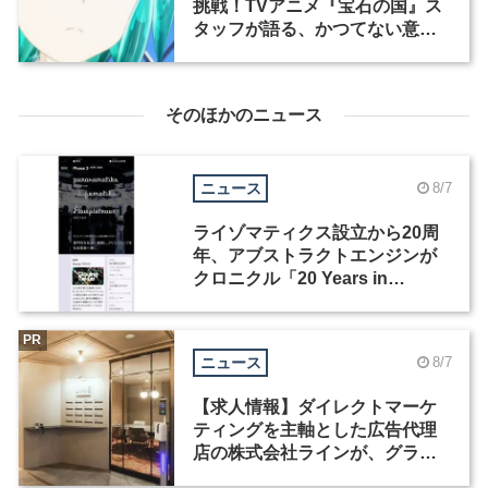
挑戦！TVアニメ『宝石の国』ス
タッフが語る、かつてない意欲
作ができ上がるまで（1）
そのほかのニュース
ニュース
8/7
ライゾマティクス設立から20周
年、アブストラクトエンジンが
クロニクル「20 Years in
Motion」を公開
PR
ニュース
8/7
【求人情報】ダイレクトマーケ
ティングを主軸とした広告代理
店の株式会社ラインが、グラフ
ィックデザイナーを募集