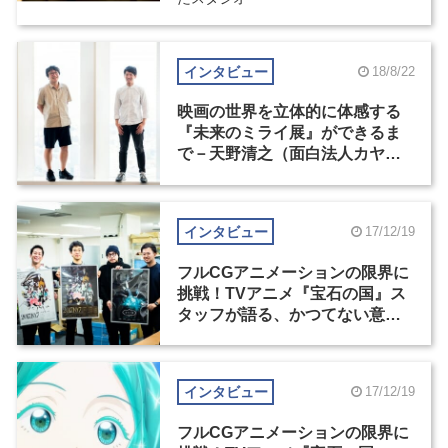
インタビュー
18/8/22
映画の世界を立体的に体感する
『未来のミライ展』ができるま
で－天野清之（面白法人カヤッ
ク）×伊藤整（スタジオ地図）
インタビュー
17/12/19
フルCGアニメーションの限界に
挑戦！TVアニメ『宝石の国』ス
タッフが語る、かつてない意欲
作ができ上がるまで（2）
インタビュー
17/12/19
フルCGアニメーションの限界に