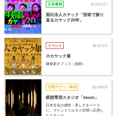
広告事例
18/11/27
面白法人カヤック「技術で振り
返るカヤック20年」
イベント
18/11/5
小カヤック展
鎌倉新オフィス（仮称）
空間デザイン事例
18/9/26
瞑想専用スタジオ「muon」
日本文化の感性・美しさをベース
に、マインドフルネス空間へ応用し
たスタジオ