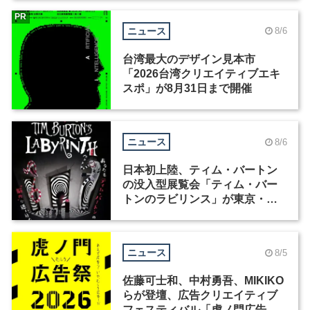
PR
ニュース
8/6
台湾最大のデザイン見本市
「2026台湾クリエイティブエキ
スポ」が8月31日まで開催
ニュース
8/6
日本初上陸、ティム・バートン
の没入型展覧会「ティム・バー
トンのラビリンス」が東京・豊
洲で開催
ニュース
8/5
佐藤可士和、中村勇吾、MIKIKO
らが登壇、広告クリエイティブ
フェスティバル「虎ノ門広告